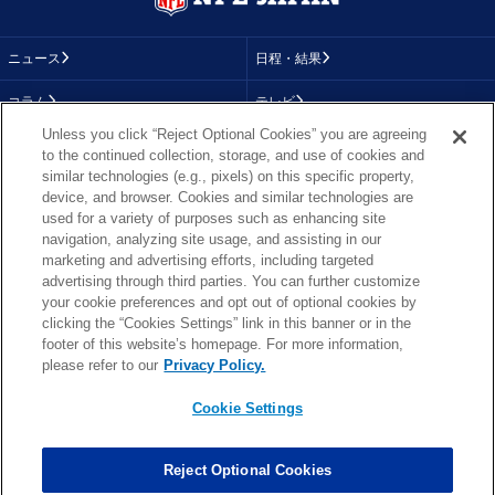
ニュース
日程・結果
コラム
テレビ
Unless you click “Reject Optional Cookies” you are agreeing
動画
画像
to the continued collection, storage, and use of cookies and
similar technologies (e.g., pixels) on this specific property,
チーム
順位表
device, and browser. Cookies and similar technologies are
used for a variety of purposes such as enhancing site
選手成績
About NFL
navigation, analyzing site usage, and assisting in our
marketing and advertising efforts, including targeted
More NFL
特集
advertising through third parties. You can further customize
your cookie preferences and opt out of optional cookies by
clicking the “Cookies Settings” link in this banner or in the
footer of this website’s homepage. For more information,
TOP
お問い合わせ
FAQ
please refer to our
Privacy Policy.
利用規約
プライバシーポリシー
プライバシー設定
RSS概要
NFL.COM
Cookie Settings
Copyright © NFL JAPAN.COM.All Rights Reserved.
Copyright © LY Corporation. All Rights Reserved.
Reject Optional Cookies
PHOTO BY AP Images / PHOTO BY Getty Images