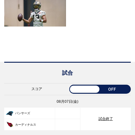
試合
スコア
OFF
08月07日(金)
33
パンサーズ
試合終了
30
カーディナルス