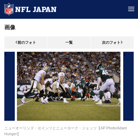
tog
画像
前のフォト
一覧
次のフォト
ニューオーリンズ・セインツとニューヨーク・ジェッツ【AP Photo/Adam
Hunger】