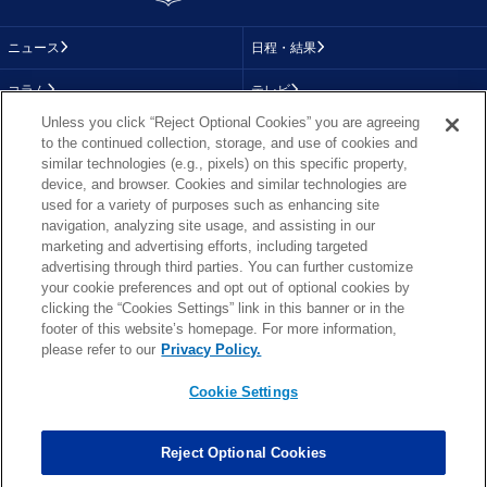
ニュース
日程・結果
コラム
テレビ
Unless you click “Reject Optional Cookies” you are agreeing
動画
画像
to the continued collection, storage, and use of cookies and
similar technologies (e.g., pixels) on this specific property,
チーム
順位表
device, and browser. Cookies and similar technologies are
used for a variety of purposes such as enhancing site
選手成績
About NFL
navigation, analyzing site usage, and assisting in our
marketing and advertising efforts, including targeted
More NFL
特集
advertising through third parties. You can further customize
your cookie preferences and opt out of optional cookies by
clicking the “Cookies Settings” link in this banner or in the
footer of this website’s homepage. For more information,
TOP
お問い合わせ
FAQ
please refer to our
Privacy Policy.
利用規約
プライバシーポリシー
プライバシー設定
RSS概要
NFL.COM
Cookie Settings
Copyright © NFL JAPAN.COM.All Rights Reserved.
Copyright © LY Corporation. All Rights Reserved.
Reject Optional Cookies
PHOTO BY AP Images / PHOTO BY Getty Images
Cookie Settings