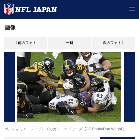
tog
画像
前のフォト
一覧
次のフォト
ボルティモア・レイブンズのガス・エドワーズ【AP Photo/Don Wright】