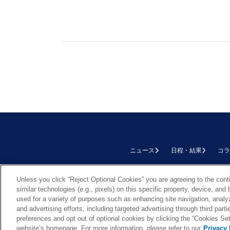
ニュース
日程・結果
コラ
TOP
Unless you click “Reject Optional Cookies” you are agreeing to the cont
similar technologies (e.g., pixels) on this specific property, device, an
used for a variety of purposes such as enhancing site navigation, analy
and advertising efforts, including targeted advertising through third par
preferences and opt out of optional cookies by clicking the “Cookies Setti
Cookie Settings
website’s homepage. For more information, please refer to our
Privacy 