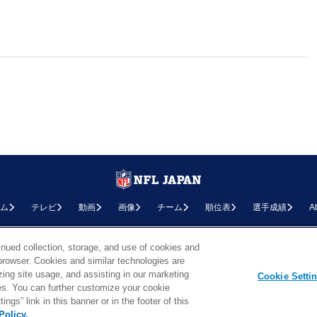
ム
テレビ
動画
画像
チーム
順位表
選手成績
A
お問い合わせ
FAQ
利用規約
プライバシーポリシー
プライバシー設定
RSS概要
NF
inued collection, storage, and use of cookies and
d browser. Cookies and similar technologies are
Copyright © NFL JAPAN.COM.All Rights Reserved.
zing site usage, and assisting in our marketing
Copyright © LY Corporation. All Rights Reserved.
Cookie Setti
PHOTO BY AP Images / PHOTO BY Getty Images
ties. You can further customize your cookie
ngs” link in this banner or in the footer of this
Policy.