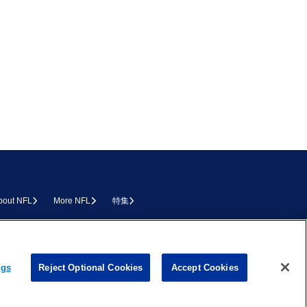
bout NFL
More NFL
特集
L.COM
ngs
Reject Optional Cookies
Accept Cookies