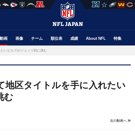
動画
画像
チーム
順位表
成績
About NFL
特集
れたいビルズがジェッツ戦に挑む
勝って地区タイトルを手に入れたい
挑む
次の動画へ