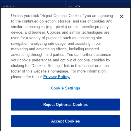
コラム
テレビ
Unless you click “Reject Optional Cookies” you are agreeing
動画
画像
to the continued collection, storage, and use of cookies and
similar technologies (e.g., pixels) on this specific property,
チーム
順位表
device, and browser. Cookies and similar technologies are
used for a variety of purposes such as enhancing site
選手成績
About NFL
navigation, analyzing site usage, and assisting in our
marketing and advertising efforts, including targeted
More NFL
特集
advertising through third parties. You can further customize
your cookie preferences and opt out of optional cookies by
clicking the “Cookies Settings” link in this banner or in the
footer of this website’s homepage. For more information,
TOP
お問い合わせ
FAQ
please refer to our
Privacy Policy.
利用規約
プライバシーポリシー
プライバシー設定
RSS概要
NFL.COM
Cookie Settings
Copyright © NFL JAPAN.COM.All Rights Reserved.
Copyright © LY Corporation. All Rights Reserved.
Reject Optional Cookies
PHOTO BY AP Images / PHOTO BY Getty Images
Cookie Settings
Accept Cookies