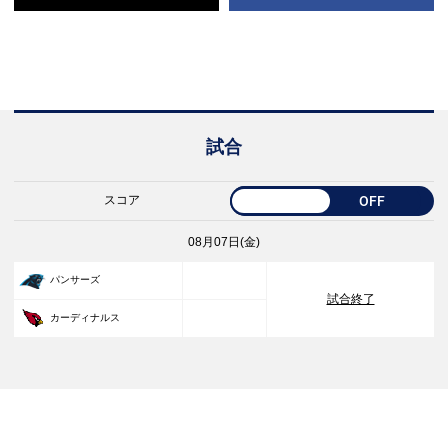
試合
スコア
OFF
08月07日(金)
33
パンサーズ
試合終了
30
カーディナルス