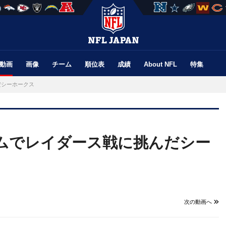
動画
画像
チーム
順位表
成績
About NFL
特集
だシーホークス
ホームでレイダース戦に挑んだシー
次の動画へ