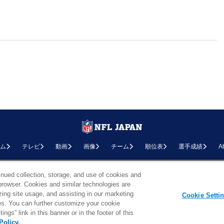
ム
テレビ
動画
画像
チーム
順位表
選手成績
A
お問い合わせ
FAQ
利用規約
プライバシーポリシー
プライバシー設定
RSS概要
NF
inued collection, storage, and use of cookies and
d browser. Cookies and similar technologies are
Copyright © NFL JAPAN.COM.All Rights Reserved.
zing site usage, and assisting in our marketing
Copyright © LY Corporation. All Rights Reserved.
Cookie Setti
PHOTO BY AP Images / PHOTO BY Getty Images
ties. You can further customize your cookie
ngs” link in this banner or in the footer of this
Policy.