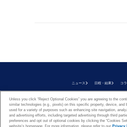
ニュース
日程・結果
コラ
TOP
Unless you click “Reject Optional Cookies” you are agreeing to the cont
similar technologies (e.g., pixels) on this specific property, device, an
used for a variety of purposes such as enhancing site navigation, analy
and advertising efforts, including targeted advertising through third par
preferences and opt out of optional cookies by clicking the “Cookies Setti
Cookie Settings
website’s homepage. For more information, please refer to our
Privacy 