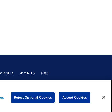
bout NFL
More NFL
特集
L.COM
ngs
Reject Optional Cookies
Accept Cookies