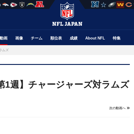
動画
画像
チーム
順位表
成績
About NFL
特集
ラムズ
ン第1週】チャージャーズ対ラムズ
次の動画へ