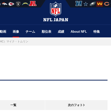
動画
画像
チーム
順位表
成績
About NFL
特集
HC）マイク・トムリン
一覧
次のフォト