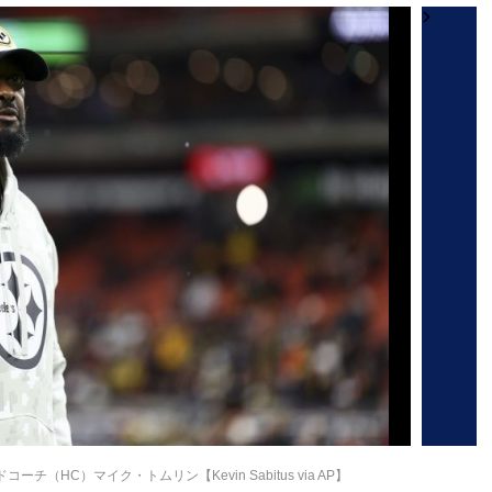
（HC）マイク・トムリン【Kevin Sabitus via AP】