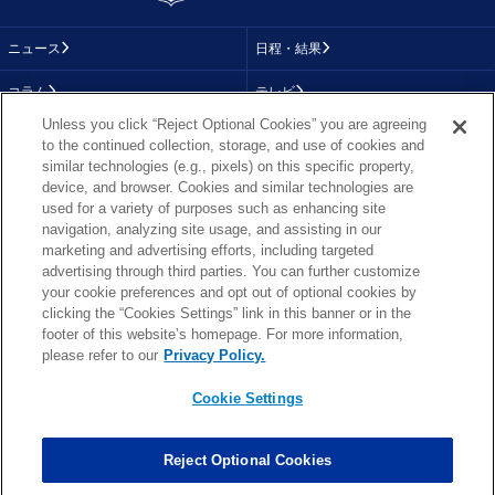
ニュース
日程・結果
コラム
テレビ
Unless you click “Reject Optional Cookies” you are agreeing
動画
画像
to the continued collection, storage, and use of cookies and
similar technologies (e.g., pixels) on this specific property,
チーム
順位表
device, and browser. Cookies and similar technologies are
used for a variety of purposes such as enhancing site
選手成績
About NFL
navigation, analyzing site usage, and assisting in our
marketing and advertising efforts, including targeted
More NFL
特集
advertising through third parties. You can further customize
your cookie preferences and opt out of optional cookies by
clicking the “Cookies Settings” link in this banner or in the
footer of this website’s homepage. For more information,
TOP
お問い合わせ
FAQ
please refer to our
Privacy Policy.
利用規約
プライバシーポリシー
プライバシー設定
RSS概要
NFL.COM
Cookie Settings
Copyright © NFL JAPAN.COM.All Rights Reserved.
Copyright © LY Corporation. All Rights Reserved.
Reject Optional Cookies
PHOTO BY AP Images / PHOTO BY Getty Images
Cookie Settings