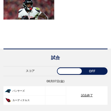
試合
スコア
OFF
08月07日(金)
33
パンサーズ
試合終了
30
カーディナルス