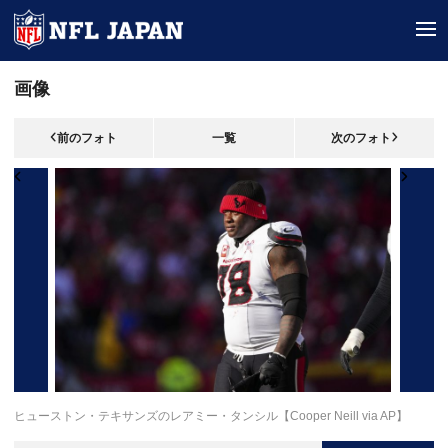
tog
画像
前のフォト
一覧
次のフォト
ヒューストン・テキサンズのレアミー・タンシル【Cooper Neill via AP】