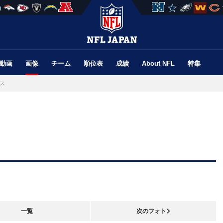
動画
画像
チーム
順位表
成績
About NFL
特集
ス
一覧
次のフォト