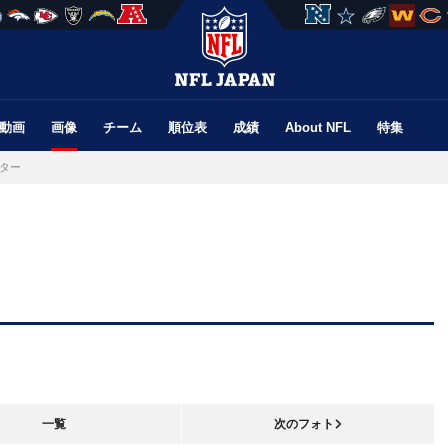
動画
画像
チーム
順位表
成績
About NFL
特集
ター
一覧
次のフォト