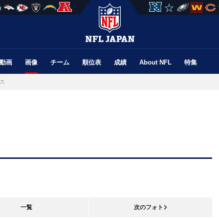
動画
画像
チーム
順位表
成績
About NFL
特集
ス
一覧
次のフォト