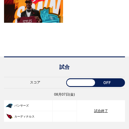
試合
スコア
OFF
08月07日(金)
33
パンサーズ
試合終了
30
カーディナルス