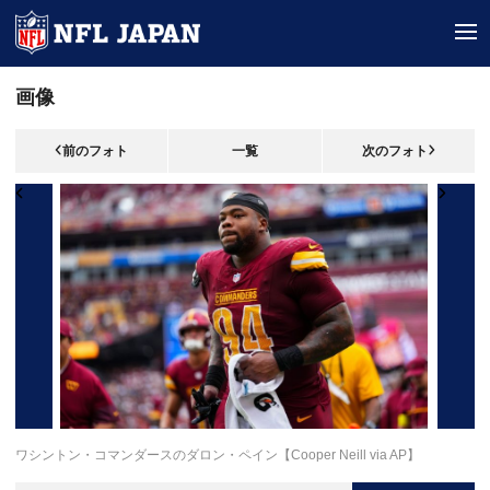
tog
画像
前のフォト
一覧
次のフォト
ワシントン・コマンダースのダロン・ペイン【Cooper Neill via AP】