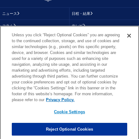
ニュース
日程・結果
コラム
テレビ
Unless you click “Reject Optional Cookies” you are agreeing
動画
画像
to the continued collection, storage, and use of cookies and
similar technologies (e.g., pixels) on this specific property,
チーム
順位表
device, and browser. Cookies and similar technologies are
used for a variety of purposes such as enhancing site
選手成績
About NFL
navigation, analyzing site usage, and assisting in our
marketing and advertising efforts, including targeted
More NFL
特集
advertising through third parties. You can further customize
your cookie preferences and opt out of optional cookies by
clicking the “Cookies Settings” link in this banner or in the
footer of this website’s homepage. For more information,
TOP
お問い合わせ
FAQ
please refer to our
Privacy Policy.
利用規約
プライバシーポリシー
プライバシー設定
RSS概要
NFL.COM
Cookie Settings
Copyright © NFL JAPAN.COM.All Rights Reserved.
Copyright © LY Corporation. All Rights Reserved.
Reject Optional Cookies
PHOTO BY AP Images / PHOTO BY Getty Images
Cookie Settings