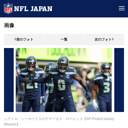
tog
画像
前のフォト
一覧
次のフォト
シアトル・シーホークスのデマーカス・ローレンス【AP Photo/Lindsey
Wasson】