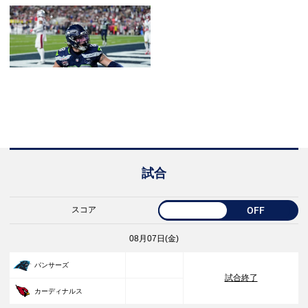
試合
スコア
OFF
08月07日(金)
33
パンサーズ
試合終了
30
カーディナルス