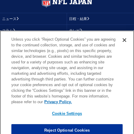
ニュース
日程・結果
コラム
テレビ
Unless you click “Reject Optional Cookies” you are agreeing
動画
画像
to the continued collection, storage, and use of cookies and
similar technologies (e.g., pixels) on this specific property,
チーム
順位表
device, and browser. Cookies and similar technologies are
used for a variety of purposes such as enhancing site
選手成績
About NFL
navigation, analyzing site usage, and assisting in our
marketing and advertising efforts, including targeted
More NFL
特集
advertising through third parties. You can further customize
your cookie preferences and opt out of optional cookies by
clicking the “Cookies Settings” link in this banner or in the
footer of this website’s homepage. For more information,
TOP
お問い合わせ
FAQ
please refer to our
Privacy Policy.
利用規約
プライバシーポリシー
プライバシー設定
RSS概要
NFL.COM
Cookie Settings
Copyright © NFL JAPAN.COM.All Rights Reserved.
Copyright © LY Corporation. All Rights Reserved.
Reject Optional Cookies
PHOTO BY AP Images / PHOTO BY Getty Images