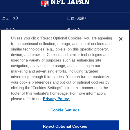
ニュース
日程・結果
コラム
テレビ
Unless you click “Reject Optional Cookies” you are agreeing
動画
画像
to the continued collection, storage, and use of cookies and
similar technologies (e.g., pixels) on this specific property,
チーム
順位表
device, and browser. Cookies and similar technologies are
used for a variety of purposes such as enhancing site
選手成績
About NFL
navigation, analyzing site usage, and assisting in our
marketing and advertising efforts, including targeted
More NFL
特集
advertising through third parties. You can further customize
your cookie preferences and opt out of optional cookies by
clicking the “Cookies Settings” link in this banner or in the
footer of this website’s homepage. For more information,
TOP
お問い合わせ
FAQ
please refer to our
Privacy Policy.
利用規約
プライバシーポリシー
プライバシー設定
RSS概要
NFL.COM
Cookie Settings
Copyright © NFL JAPAN.COM.All Rights Reserved.
Copyright © LY Corporation. All Rights Reserved.
Reject Optional Cookies
PHOTO BY AP Images / PHOTO BY Getty Images