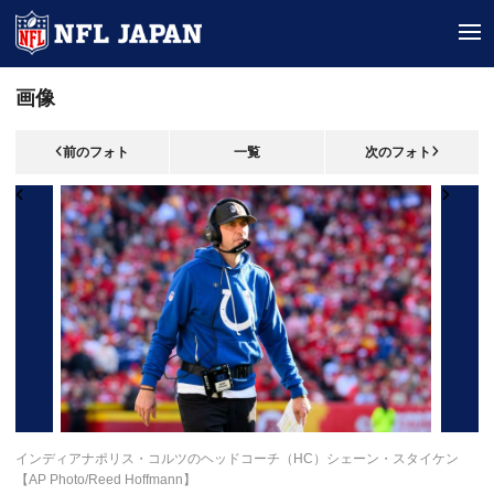
tog
画像
前のフォト
一覧
次のフォト
インディアナポリス・コルツのヘッドコーチ（HC）シェーン・スタイケン
【AP Photo/Reed Hoffmann】