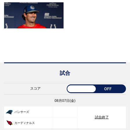
試合
スコア
OFF
08月07日(金)
33
パンサーズ
試合終了
30
カーディナルス