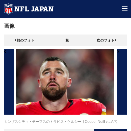
tog
画像
前のフォト
一覧
次のフォト
カンザスシティ・チーフスのトラビス・ケルシー【Cooper Neill via AP】