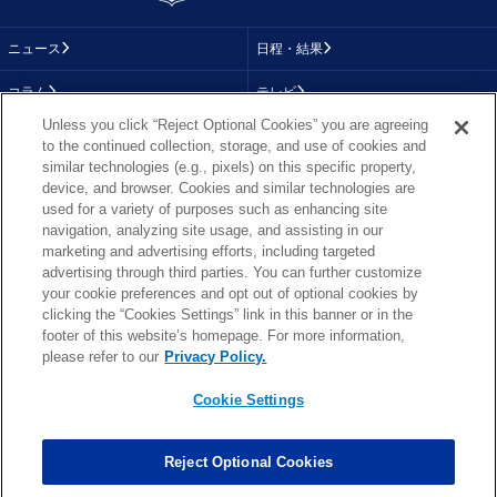
ニュース
日程・結果
コラム
テレビ
Unless you click “Reject Optional Cookies” you are agreeing
動画
画像
to the continued collection, storage, and use of cookies and
similar technologies (e.g., pixels) on this specific property,
チーム
順位表
device, and browser. Cookies and similar technologies are
used for a variety of purposes such as enhancing site
選手成績
About NFL
navigation, analyzing site usage, and assisting in our
marketing and advertising efforts, including targeted
More NFL
特集
advertising through third parties. You can further customize
your cookie preferences and opt out of optional cookies by
clicking the “Cookies Settings” link in this banner or in the
footer of this website’s homepage. For more information,
TOP
お問い合わせ
FAQ
please refer to our
Privacy Policy.
利用規約
プライバシーポリシー
プライバシー設定
RSS概要
NFL.COM
Cookie Settings
Copyright © NFL JAPAN.COM.All Rights Reserved.
Copyright © LY Corporation. All Rights Reserved.
Reject Optional Cookies
PHOTO BY AP Images / PHOTO BY Getty Images
Cookie Settings