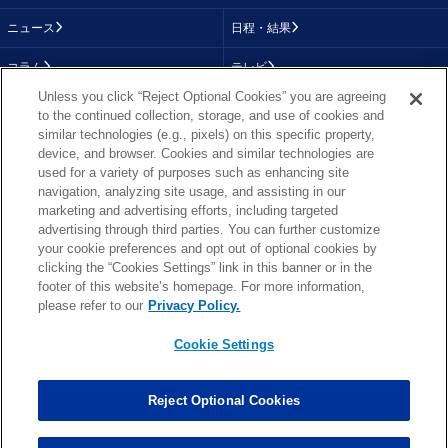
ニュース
日程・結果
コラム
テレビ
Unless you click “Reject Optional Cookies” you are agreeing
動画
画像
to the continued collection, storage, and use of cookies and
similar technologies (e.g., pixels) on this specific property,
チーム
順位表
device, and browser. Cookies and similar technologies are
used for a variety of purposes such as enhancing site
選手成績
About NFL
navigation, analyzing site usage, and assisting in our
marketing and advertising efforts, including targeted
More NFL
特集
advertising through third parties. You can further customize
your cookie preferences and opt out of optional cookies by
clicking the “Cookies Settings” link in this banner or in the
footer of this website’s homepage. For more information,
TOP
お問い合わせ
FAQ
please refer to our
Privacy Policy.
利用規約
プライバシーポリシー
プライバシー設定
RSS概要
NFL.COM
Cookie Settings
Copyright © NFL JAPAN.COM.All Rights Reserved.
Copyright © LY Corporation. All Rights Reserved.
Reject Optional Cookies
PHOTO BY AP Images / PHOTO BY Getty Images
Cookie Settings