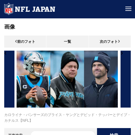
tog
画像
前のフォト
一覧
次のフォト
カロライナ・パンサーズのブライス・ヤングとデビッド・テッパーとデイブ・
カナルス【NFL】