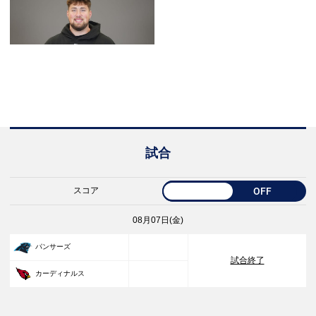
試合
スコア
OFF
08月07日(金)
33
パンサーズ
試合終了
30
カーディナルス