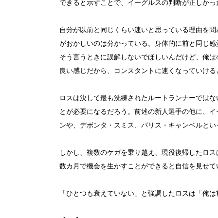
できると示すことで、イーグルスの判断が正しかっ
自分が以前と同じくらい速いと思っている理由を問
がおかしいのは分かっている。身体的に前と同じ感
そう言うときに誤解しないでほしいんだけど、俺は4.
良い感じだから、コンスタントに速くなっていける
ロスは決して最も洗練されたルートランナーではな
とが必要になるだろう。前述の新人選手の他に、イー
ンや、デボンタ・スミス、パリス・キャンベルとい
しかし、複数のケガを乗り越え、現役復帰したロス
数カ月で機会を生かすことができると自信を見せて
「ひとつも衰えていない」と強調したロスは「俺は