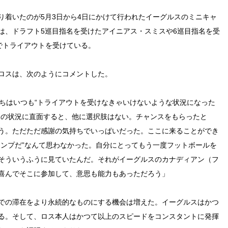
り着いたのが5月3日から4日にかけて行われたイーグルスのミニキャ
は、ドラフト5巡目指名を受けたアイニアス・スミスや6巡目指名を受
でトライアウトを受けている。
ロスは、次のようにコメントした。
たちはいつも“トライアウトを受けなきゃいけないような状況になった
その状況に直面すると、他に選択肢はない。チャンスをもらったと
う。ただただ感謝の気持ちでいっぱいだった。ここに来ることができ
ャンプだ”なんて思わなかった。自分にとってもう一度フットボールを
そういうふうに見ていたんだ。それがイーグルスのカナディアン（フ
喜んでそこに参加して、意思も能力もあっただろう」
での滞在をより永続的なものにする機会は増えた。イーグルスはかつ
る。そして、ロス本人はかつて以上のスピードをコンスタントに発揮