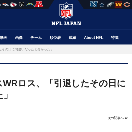
動画
画像
チーム
順位表
成績
About NFL
特集
たその日に間違いだったと分かった」
スWRロス、「引退したその日に
た」
次の記事へ