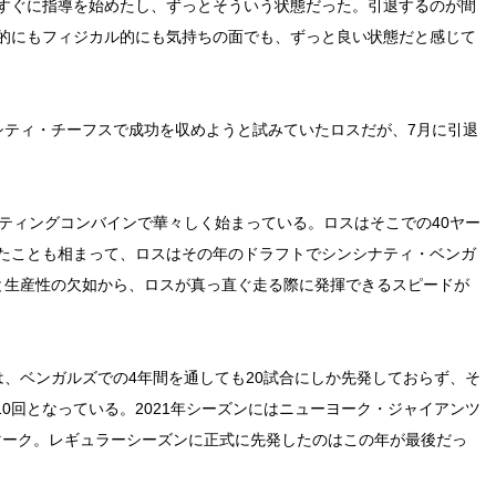
すぐに指導を始めたし、ずっとそういう状態だった。引退するのが間
的にもフィジカル的にも気持ちの面でも、ずっと良い状態だと感じて
シティ・チーフスで成功を収めようと試みていたロスだが、7月に引退
カウティングコンバインで華々しく始まっている。ロスはそこでの40ヤー
したことも相まって、ロスはその年のドラフトでシンシナティ・ベンガ
と生産性の欠如から、ロスが真っ直ぐ走る際に発揮できるスピードが
、ベンガルズでの4年間を通しても20試合にしか先発しておらず、そ
10回となっている。2021年シーズンにはニューヨーク・ジャイアンツ
をマーク。レギュラーシーズンに正式に先発したのはこの年が最後だっ