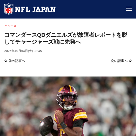
tog
ニュース
コマンダースQBダニエルズが故障者レポートを脱
してチャージャーズ戦に先発へ
2025年10月04日(土) 08:45
前の記事へ
次の記事へ