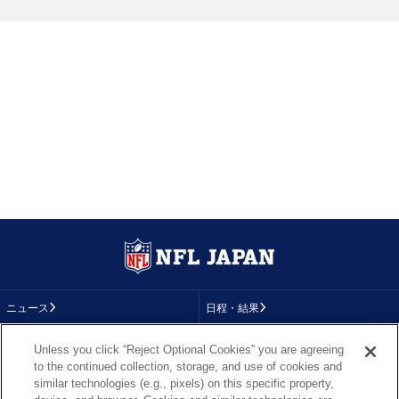
ニュース
日程・結果
コラム
テレビ
Unless you click “Reject Optional Cookies” you are agreeing
to the continued collection, storage, and use of cookies and
動画
画像
similar technologies (e.g., pixels) on this specific property,