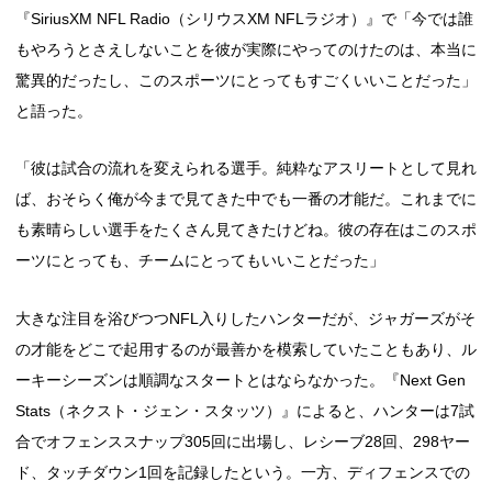
『SiriusXM NFL Radio（シリウスXM NFLラジオ）』で「今では誰
もやろうとさえしないことを彼が実際にやってのけたのは、本当に
驚異的だったし、このスポーツにとってもすごくいいことだった」
と語った。
「彼は試合の流れを変えられる選手。純粋なアスリートとして見れ
ば、おそらく俺が今まで見てきた中でも一番の才能だ。これまでに
も素晴らしい選手をたくさん見てきたけどね。彼の存在はこのスポ
ーツにとっても、チームにとってもいいことだった」
大きな注目を浴びつつNFL入りしたハンターだが、ジャガーズがそ
の才能をどこで起用するのが最善かを模索していたこともあり、ル
ーキーシーズンは順調なスタートとはならなかった。『Next Gen
Stats（ネクスト・ジェン・スタッツ）』によると、ハンターは7試
合でオフェンススナップ305回に出場し、レシーブ28回、298ヤー
ド、タッチダウン1回を記録したという。一方、ディフェンスでの