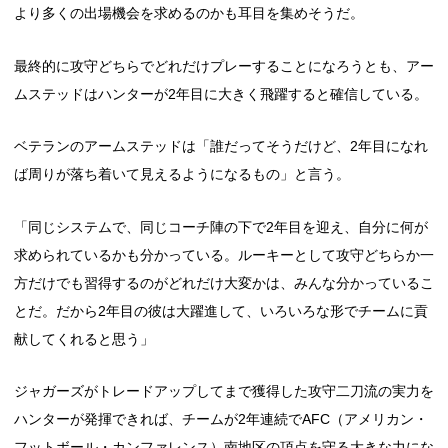
より多くの出場機会を求めるのかも耳目を集めそうだ。
最終的に攻守どちらでどれだけプレーすることになろうとも、アー
ムステッドはハンターが2年目に大きく飛躍すると確信している。
ベテランのアームステッドは「誰だってそうだけど、2年目になれ
ば周りが落ち着いて見えるようになるもの」と言う。
「同じシステムで、同じコーチ陣の下で2年目を迎え、自分に何が
求められているかも分かっている。ルーキーとして攻守どちらか一
方だけでも習得するのがどれだけ大変かは、みんな分かっているこ
とだ。だから2年目の彼は大躍進して、いろいろな形でチームに貢
献してくれると思う」
ジャガーズがトレードアップしてまで獲得した攻守二刀流の実力を
ハンターが発揮できれば、チームが2年連続でAFC（アメリカン・
フットボール・カンファレンス）南地区の頂点を守る大きな力にな