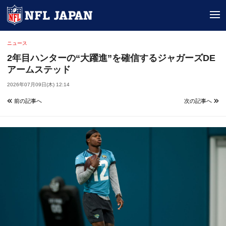
tog
ニュース
2年目ハンターの“大躍進”を確信するジャガーズDE
アームステッド
2026年07月09日(木) 12:14
前の記事へ
次の記事へ