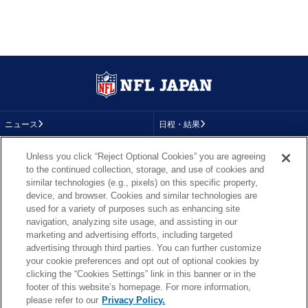
ニュース
日程・結果
コラム
テレビ
Unless you click “Reject Optional Cookies” you are agreeing
to the continued collection, storage, and use of cookies and
動画
画像
similar technologies (e.g., pixels) on this specific property,
device, and browser. Cookies and similar technologies are
チーム
順位表
used for a variety of purposes such as enhancing site
navigation, analyzing site usage, and assisting in our
選手成績
About NFL
marketing and advertising efforts, including targeted
advertising through third parties. You can further customize
More NFL
特集
your cookie preferences and opt out of optional cookies by
clicking the “Cookies Settings” link in this banner or in the
footer of this website’s homepage. For more information,
please refer to our
Privacy Policy.
TOP
お問い合わせ
FAQ