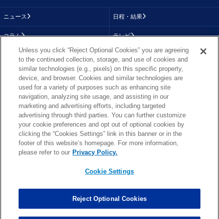
ニュース
日程・結果
コラム
テレビ
Unless you click “Reject Optional Cookies” you are agreeing
動画
画像
to the continued collection, storage, and use of cookies and
similar technologies (e.g., pixels) on this specific property,
チーム
順位表
device, and browser. Cookies and similar technologies are
used for a variety of purposes such as enhancing site
選手成績
About NFL
navigation, analyzing site usage, and assisting in our
marketing and advertising efforts, including targeted
More NFL
特集
advertising through third parties. You can further customize
your cookie preferences and opt out of optional cookies by
clicking the “Cookies Settings” link in this banner or in the
footer of this website’s homepage. For more information,
TOP
お問い合わせ
FAQ
please refer to our
Privacy Policy.
利用規約
プライバシーポリシー
プライバシー設定
RSS概要
NFL.COM
Cookie Settings
Copyright © NFL JAPAN.COM.All Rights Reserved.
Copyright © LY Corporation. All Rights Reserved.
Reject Optional Cookies
PHOTO BY AP Images / PHOTO BY Getty Images
Cookie Settings