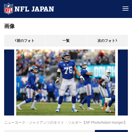
tog
画像
前のフォト
一覧
次のフォト
ニューヨーク・ジャイアンツのネイト・ソルダー【AP Photo/Adam Hunger】