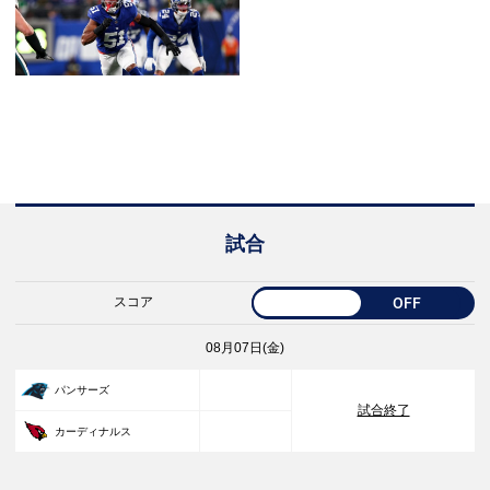
試合
スコア
OFF
08月07日(金)
33
パンサーズ
試合終了
30
カーディナルス