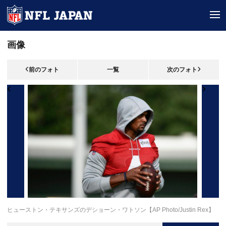
tog
画像
前のフォト
一覧
次のフォト
ヒューストン・テキサンズのデショーン・ワトソン【AP Photo/Justin Rex】