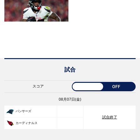
試合
スコア
OFF
08月07日(金)
33
パンサーズ
試合終了
30
カーディナルス