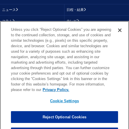
ニュース
日程・結果
コラム
テレビ
Unless you click “Reject Optional Cookies” you are agreeing
動画
画像
to the continued collection, storage, and use of cookies and
similar technologies (e.g., pixels) on this specific property,
チーム
順位表
device, and browser. Cookies and similar technologies are
used for a variety of purposes such as enhancing site
選手成績
About NFL
navigation, analyzing site usage, and assisting in our
marketing and advertising efforts, including targeted
More NFL
特集
advertising through third parties. You can further customize
your cookie preferences and opt out of optional cookies by
clicking the “Cookies Settings” link in this banner or in the
footer of this website’s homepage. For more information,
TOP
お問い合わせ
FAQ
please refer to our
Privacy Policy.
利用規約
プライバシーポリシー
プライバシー設定
RSS概要
NFL.COM
Cookie Settings
Copyright © NFL JAPAN.COM.All Rights Reserved.
Copyright © LY Corporation. All Rights Reserved.
Reject Optional Cookies
PHOTO BY AP Images / PHOTO BY Getty Images
Cookie Settings