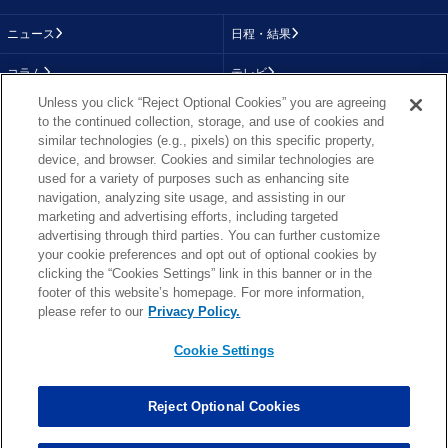
ニュース
日程・結果
コラム
テレビ
Unless you click “Reject Optional Cookies” you are agreeing
動画
画像
to the continued collection, storage, and use of cookies and
similar technologies (e.g., pixels) on this specific property,
チーム
順位表
device, and browser. Cookies and similar technologies are
used for a variety of purposes such as enhancing site
選手成績
About NFL
navigation, analyzing site usage, and assisting in our
marketing and advertising efforts, including targeted
More NFL
特集
advertising through third parties. You can further customize
your cookie preferences and opt out of optional cookies by
clicking the “Cookies Settings” link in this banner or in the
footer of this website’s homepage. For more information,
TOP
お問い合わせ
FAQ
please refer to our
Privacy Policy.
利用規約
プライバシーポリシー
プライバシー設定
RSS概要
NFL.COM
Cookie Settings
Copyright © NFL JAPAN.COM.All Rights Reserved.
Copyright © LY Corporation. All Rights Reserved.
Reject Optional Cookies
PHOTO BY AP Images / PHOTO BY Getty Images
Cookie Settings