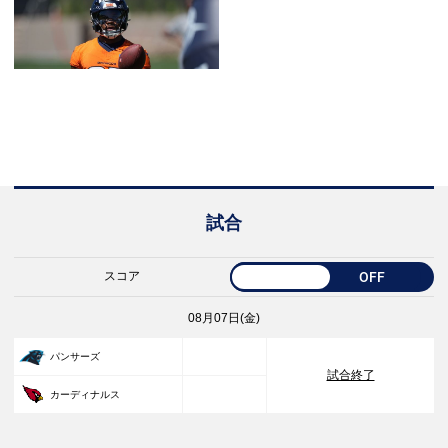
試合
スコア
OFF
08月07日(金)
33
パンサーズ
試合終了
30
カーディナルス