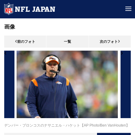
tog
画像
前のフォト
一覧
次のフォト
デンバー・ブロンコスのナサニエル・ハケット【AP Photo/Ben VanHouten】