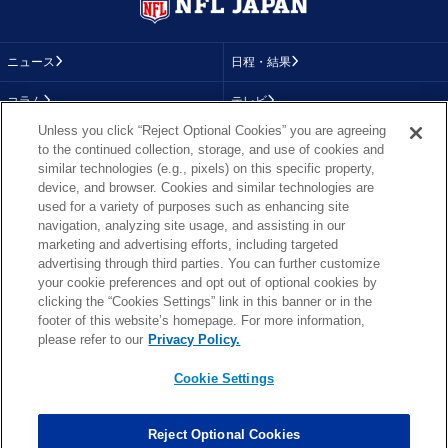
ニュース
日程・結果
コラム
テレビ
Unless you click “Reject Optional Cookies” you are agreeing
動画
画像
to the continued collection, storage, and use of cookies and
similar technologies (e.g., pixels) on this specific property,
チーム
順位表
device, and browser. Cookies and similar technologies are
used for a variety of purposes such as enhancing site
選手成績
About NFL
navigation, analyzing site usage, and assisting in our
marketing and advertising efforts, including targeted
More NFL
特集
advertising through third parties. You can further customize
your cookie preferences and opt out of optional cookies by
clicking the “Cookies Settings” link in this banner or in the
footer of this website’s homepage. For more information,
TOP
お問い合わせ
FAQ
please refer to our
Privacy Policy.
利用規約
プライバシーポリシー
プライバシー設定
RSS概要
NFL.COM
Cookie Settings
Copyright © NFL JAPAN.COM.All Rights Reserved.
Copyright © LY Corporation. All Rights Reserved.
Reject Optional Cookies
PHOTO BY AP Images / PHOTO BY Getty Images