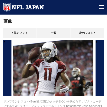
tog
画像
前のフォト
一覧
次のフォト
サンフランシスコ・49ers戦で2度のタッチダウンを決めたアリゾナ・カーデ
ィナルスWRラリー・フィッツジェラルド【AP Photo/Marcio Jose Sanchez】