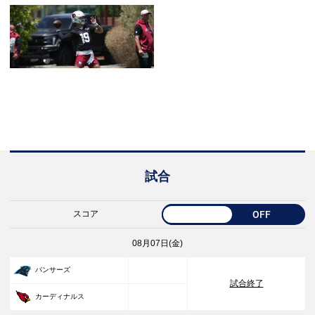
試合
スコア
OFF
08月07日(金)
33
パンサーズ
試合終了
30
カーディナルス