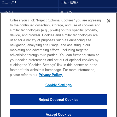
ニュース
日程・結果
コラム
テレビ
Unless you click “Reject Optional Cookies” you are agreeing
動画
画像
to the continued collection, storage, and use of cookies and
similar technologies (e.g., pixels) on this specific property,
チーム
順位表
device, and browser. Cookies and similar technologies are
used for a variety of purposes such as enhancing site
選手成績
About NFL
navigation, analyzing site usage, and assisting in our
marketing and advertising efforts, including targeted
More NFL
特集
advertising through third parties. You can further customize
your cookie preferences and opt out of optional cookies by
clicking the “Cookies Settings” link in this banner or in the
footer of this website’s homepage. For more information,
TOP
お問い合わせ
FAQ
please refer to our
Privacy Policy.
利用規約
プライバシーポリシー
プライバシー設定
RSS概要
NFL.COM
Cookie Settings
Copyright © NFL JAPAN.COM.All Rights Reserved.
Copyright © LY Corporation. All Rights Reserved.
Reject Optional Cookies
PHOTO BY AP Images / PHOTO BY Getty Images
Cookie Settings
Accept Cookies