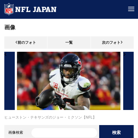
tog
画像
前のフォト
一覧
次のフォト
ヒューストン・テキサンズのジョー・ミクソン【NFL】
検索
画像検索