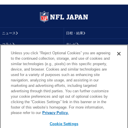
ニュース
日程・結果
コラム
テレビ
Unless you click “Reject Optional Cookies” you are agreeing
動画
画像
to the continued collection, storage, and use of cookies and
similar technologies (e.g., pixels) on this specific property,
チーム
順位表
device, and browser. Cookies and similar technologies are
used for a variety of purposes such as enhancing site
選手成績
About NFL
navigation, analyzing site usage, and assisting in our
marketing and advertising efforts, including targeted
More NFL
特集
advertising through third parties. You can further customize
your cookie preferences and opt out of optional cookies by
clicking the “Cookies Settings” link in this banner or in the
footer of this website’s homepage. For more information,
TOP
お問い合わせ
FAQ
please refer to our
Privacy Policy.
利用規約
プライバシーポリシー
プライバシー設定
RSS概要
NFL.COM
Cookie Settings