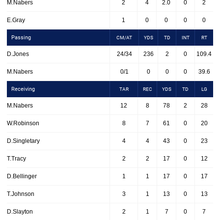
M.Nabers
2
4
2.0
0
2
E.Gray
1
0
0
0
0
Passing
CM/AT
YDS
TD
INT
RT
D.Jones
24/34
236
2
0
109.4
M.Nabers
0/1
0
0
0
39.6
Receiving
TAR
REC
YDS
TD
LG
M.Nabers
12
8
78
2
28
W.Robinson
8
7
61
0
20
D.Singletary
4
4
43
0
23
T.Tracy
2
2
17
0
12
D.Bellinger
1
1
17
0
17
T.Johnson
3
1
13
0
13
D.Slayton
2
1
7
0
7