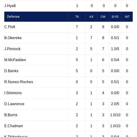
J.Hyatt
1
0
0
0
0
Defense
TK
AS
CM
S/YD
INT
C.Flott
7
2
9
0.0/0
0
B.Okereke
1
7
8
0.5/1
0
J.Pinnock
2
5
7
1.0/5
0
M.McFadden
5
1
6
0.5/4
0
D.Banks
5
0
5
0.0/0
0
R.Nunez-Roches
0
5
5
0.5/1
0
I.Simmons
3
1
4
0.0/0
0
D.Lawrence
2
1
3
2.0/5
0
B.Burns
2
1
3
1.0/10
0
E.Chatman
2
1
3
1.0/10
0