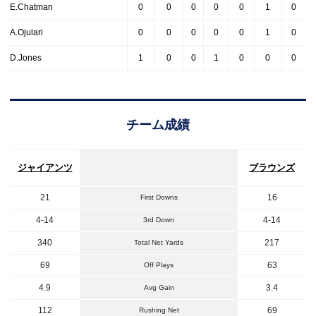
E.Chatman
0
0
0
0
0
1
0
A.Ojulari
0
0
0
0
0
1
0
D.Jones
1
0
0
1
0
0
0
チーム成績
ジャイアンツ
ブラウンズ
21
16
First Downs
4-14
4-14
3rd Down
340
217
Total Net Yards
69
63
Off Plays
4.9
3.4
Avg Gain
112
69
Rushing Net