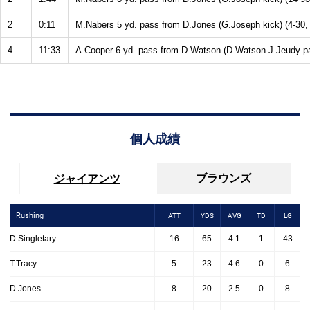
2
0:11
M.Nabers 5 yd. pass from D.Jones (G.Joseph kick) (4-30, 
4
11:33
A.Cooper 6 yd. pass from D.Watson (D.Watson-J.Jeudy pas
個人成績
ブラウンズ
ジャイアンツ
Rushing
ATT
YDS
AVG
TD
LG
D.Singletary
16
65
4.1
1
43
T.Tracy
5
23
4.6
0
6
D.Jones
8
20
2.5
0
8