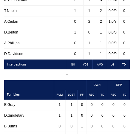
K.Thibodeaux
2
1
3
0.5/4
0
T.Nubin
1
1
2
0.0/0
0
A.Ojulari
0
2
2
1.0/8
0
D.Belton
1
0
1
0.0/0
0
A.Phillips
0
1
1
0.0/0
0
D.Davidson
0
1
1
0.0/0
0
Interceptions
NO
YDS
AVG
LG
TD
-
OWN
OPP
Fumbles
FUM
LOST
FF
REC
TD
REC
TD
E.Gray
1
1
0
0
0
0
0
D.Singletary
1
1
0
0
0
0
0
B.Burns
0
0
1
0
0
0
0