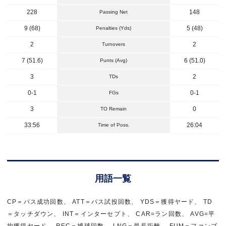
228
148
Passing Net
9 (68)
5 (48)
Penalties (Yds)
2
2
Turnovers
7 (51.6)
6 (51.0)
Punts (Avg)
3
2
TDs
0-1
0-1
FGs
3
0
TO Remain
33:56
26:04
Time of Poss.
用語一覧
CP＝パス成功回数、 ATT＝パス試投回数、 YDS＝獲得ヤード、 TD
＝タッチダウン、 INT＝インターセプト、 CAR=ラン回数、 AVG=平