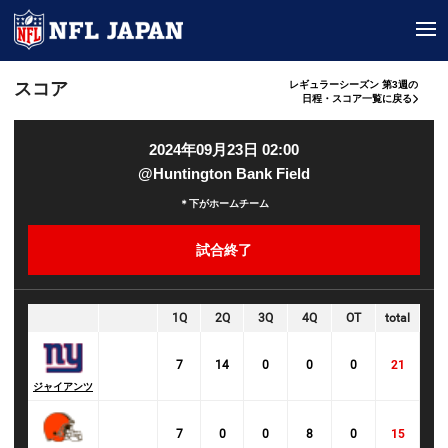
tog
スコア
レギュラーシーズン 第3週の
日程・スコア一覧に戻る
2024年09月23日 02:00
@Huntington Bank Field
＊下がホームチーム
試合終了
1Q
2Q
3Q
4Q
OT
total
7
14
0
0
0
21
ジャイアンツ
7
0
0
8
0
15