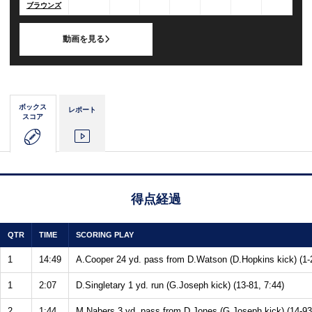
ブラウンズ
動画を見る
ボックス
レポート
スコア
得点経過
QTR
TIME
SCORING PLAY
1
14:49
A.Cooper 24 yd. pass from D.Watson (D.Hopkins kick) (1-2
1
2:07
D.Singletary 1 yd. run (G.Joseph kick) (13-81, 7:44)
2
1:44
M.Nabers 3 yd. pass from D.Jones (G.Joseph kick) (14-93