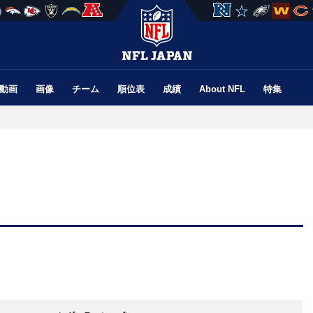
動画
画像
チーム
順位表
成績
About NFL
特集