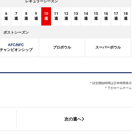
レギュラーシーズン
6
7
8
9
10
11
12
13
14
15
16
17
18
週
週
週
週
週
週
週
週
週
週
週
週
週
ポストシーズン
AFC/NFC
プロボウル
スーパーボウル
チャンピオンシップ
＊試合開始時間は日本時間表示
＊下がホームチーム
次の週へ