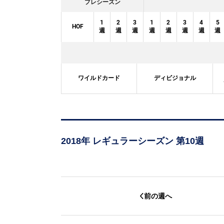
プレシーズン
1
2
3
1
2
3
4
5
HOF
週
週
週
週
週
週
週
週
ワイルドカード
ディビジョナル
2018年 レギュラーシーズン 第10週
前の週へ