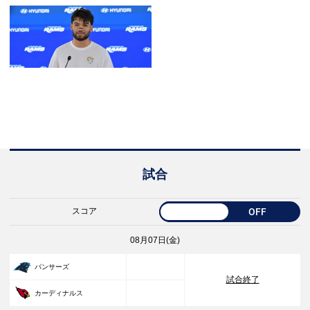
試合
スコア
OFF
08月07日(金)
33
パンサーズ
試合終了
30
カーディナルス