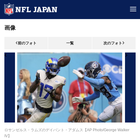
tog
画像
前のフォト
一覧
次のフォト
ロサンゼルス・ラムズのデイバント・アダムス【AP Photo/George Walker
IV】