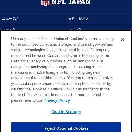
ニュース
日程・結果
コラム
テレビ
Unless you click “Reject Optional Cookies” you are agreeing
動画
画像
to the continued collection, storage, and use of cookies and
similar technologies (e.g., pixels) on this specific property,
チーム
順位表
device, and browser. Cookies and similar technologies are
used for a variety of purposes such as enhancing site
選手成績
About NFL
navigation, analyzing site usage, and assisting in our
marketing and advertising efforts, including targeted
More NFL
特集
advertising through third parties. You can further customize
your cookie preferences and opt out of optional cookies by
clicking the “Cookies Settings” link in this banner or in the
footer of this website’s homepage. For more information,
TOP
お問い合わせ
FAQ
please refer to our
Privacy Policy.
利用規約
プライバシーポリシー
プライバシー設定
RSS概要
NFL.COM
Cookie Settings
Copyright © NFL JAPAN.COM.All Rights Reserved.
Copyright © LY Corporation. All Rights Reserved.
Reject Optional Cookies
PHOTO BY AP Images / PHOTO BY Getty Images