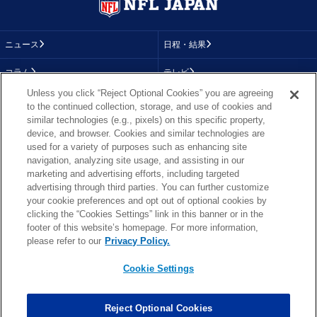
ニュース
日程・結果
コラム
テレビ
Unless you click “Reject Optional Cookies” you are agreeing
動画
画像
to the continued collection, storage, and use of cookies and
similar technologies (e.g., pixels) on this specific property,
チーム
順位表
device, and browser. Cookies and similar technologies are
used for a variety of purposes such as enhancing site
選手成績
About NFL
navigation, analyzing site usage, and assisting in our
marketing and advertising efforts, including targeted
More NFL
特集
advertising through third parties. You can further customize
your cookie preferences and opt out of optional cookies by
clicking the “Cookies Settings” link in this banner or in the
footer of this website’s homepage. For more information,
TOP
お問い合わせ
FAQ
please refer to our
Privacy Policy.
利用規約
プライバシーポリシー
プライバシー設定
RSS概要
NFL.COM
Cookie Settings
Copyright © NFL JAPAN.COM.All Rights Reserved.
Copyright © LY Corporation. All Rights Reserved.
Reject Optional Cookies
PHOTO BY AP Images / PHOTO BY Getty Images