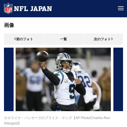
tog
画像
前のフォト
一覧
次のフォト
カロライナ・パンサーズのブライス・ヤング【AP Photo/Charles Rex
Arbogast】