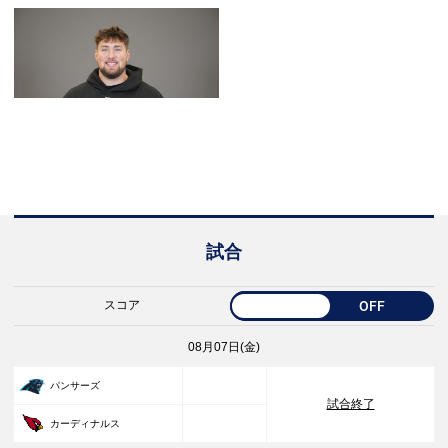
試合
スコア
OFF
08月07日(金)
33
パンサーズ
試合終了
30
カーディナルス