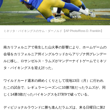
ミネソタ・バイキングスのサム・ダーノルド【AP Photo/Ross D. Franklin】
南カリフォルニアで発生した山火事の影響により、ホームゲームの
会場をカリフォルニア州イングルウッドからアリゾナ州グレンデー
ルに移し、ロサンゼルス・ラムズがマンデーナイトゲームでミネソ
タ・バイキングスを迎え討った。
ワイルドカード週末の締めくくりとして現地13日（月）に行われ
たこの試合で、レギュラーシーズンに10勝7敗だったラムズが、同
じく14勝3敗だったバイキングスを27対9で破っている。
ディビジョナルラウンドに勝ち進んだラムズは、来る日曜日に第2