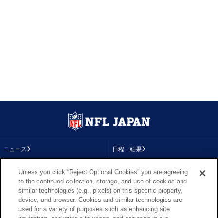
ニュース
日程・結果
コラム
テレビ
Unless you click “Reject Optional Cookies” you are agreeing
to the continued collection, storage, and use of cookies and
動画
画像
similar technologies (e.g., pixels) on this specific property,
device, and browser. Cookies and similar technologies are
チーム
順位表
used for a variety of purposes such as enhancing site