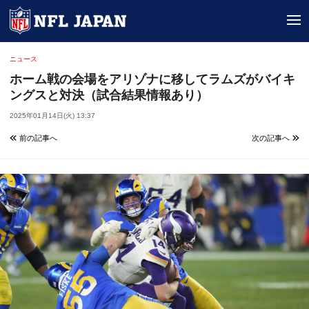
tog
ニュース
ホーム戦の会場をアリゾナに移してラムズがバイキ
ングスと対決（試合結果情報あり）
2025年01月14日(火) 13:37
前の記事へ
次の記事へ