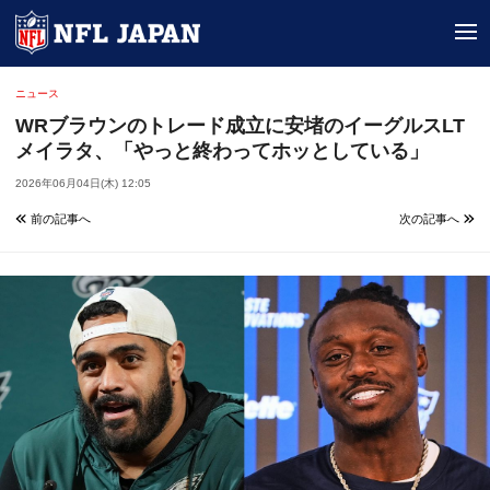
tog
ニュース
WRブラウンのトレード成立に安堵のイーグルスLT
メイラタ、「やっと終わってホッとしている」
2026年06月04日(木) 12:05
前の記事へ
次の記事へ