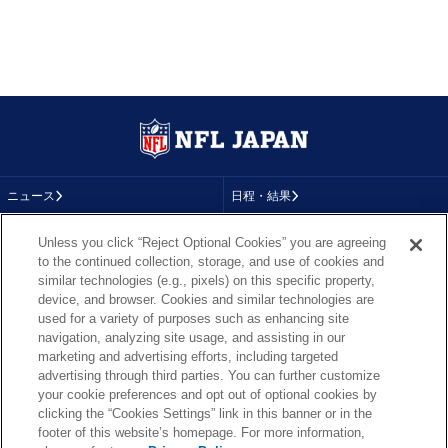
ニュース
日程・結果
コラム
テレビ
Unless you click “Reject Optional Cookies” you are agreeing
to the continued collection, storage, and use of cookies and
動画
画像
similar technologies (e.g., pixels) on this specific property,
device, and browser. Cookies and similar technologies are
チーム
順位表
used for a variety of purposes such as enhancing site
navigation, analyzing site usage, and assisting in our
選手成績
About NFL
marketing and advertising efforts, including targeted
advertising through third parties. You can further customize
More NFL
特集
your cookie preferences and opt out of optional cookies by
clicking the “Cookies Settings” link in this banner or in the
footer of this website’s homepage. For more information,