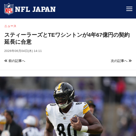
tog
ニュース
スティーラーズとTEワシントンが4年67億円の契約
延長に合意
2026年06月04日(木) 14:11
前の記事へ
次の記事へ