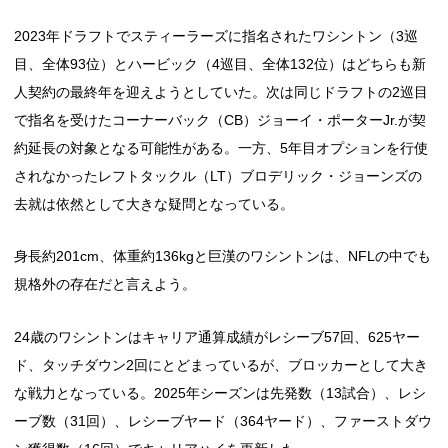
2023年ドラフトでスティーラーズに指名されたワシントン（3巡
目、全体93位）とハービック（4巡目、全体132位）はどちらも新
人契約の最終年を迎えようとしていた。次は同じドラフトの2巡目
で指名を受けたコーナーバック（CB）ジョーイ・ポーターJr.が契
約延長の対象となる可能性がある。一方、5年目オプションを行使
されなかったレフトタックル（LT）ブロデリック・ジョーンズの
去就は依然として大きな疑問となっている。
身長約201cm、体重約136kgと巨漢のワシントンは、NFLの中でも
規格外の存在だと言えよう。
24歳のワシントンはキャリア通算成績がレシーブ57回、625ヤー
ド、タッチダウン2回にとどまっているが、ブロッカーとして大き
な戦力となっている。2025年シーズンは先発数（13試合）、レシ
ーブ数（31回）、レシーブヤード（364ヤード）、ファーストダウ