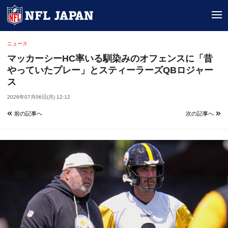
tog
ニュース
マッカーシーHC率いる馴染みのオフェンスに「昔
やっていたプレー」とスティーラーズQBロジャー
ス
2026年07月06日(月) 12:12
前の記事へ
次の記事へ