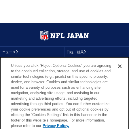
ニュース
日程・結果
コラム
テレビ
Unless you click “Reject Optional Cookies” you are agreeing
to the continued collection, storage, and use of cookies and
動画
画像
similar technologies (e.g., pixels) on this specific property,
device, and browser. Cookies and similar technologies are
チーム
順位表
used for a variety of purposes such as enhancing site
navigation, analyzing site usage, and assisting in our
選手成績
About NFL
marketing and advertising efforts, including targeted
advertising through third parties. You can further customize
More NFL
特集
your cookie preferences and opt out of optional cookies by
clicking the “Cookies Settings” link in this banner or in the
footer of this website’s homepage. For more information,
please refer to our
Privacy Policy.
TOP
お問い合わせ
FAQ