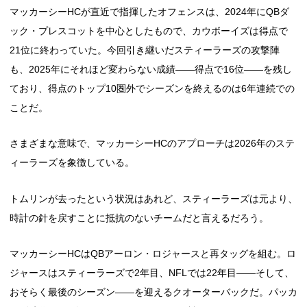
マッカーシーHCが直近で指揮したオフェンスは、2024年にQBダ
ック・プレスコットを中心としたもので、カウボーイズは得点で
21位に終わっていた。今回引き継いだスティーラーズの攻撃陣
も、2025年にそれほど変わらない成績――得点で16位――を残し
ており、得点のトップ10圏外でシーズンを終えるのは6年連続での
ことだ。
さまざまな意味で、マッカーシーHCのアプローチは2026年のステ
ィーラーズを象徴している。
トムリンが去ったという状況はあれど、スティーラーズは元より、
時計の針を戻すことに抵抗のないチームだと言えるだろう。
マッカーシーHCはQBアーロン・ロジャースと再タッグを組む。ロ
ジャースはスティーラーズで2年目、NFLでは22年目――そして、
おそらく最後のシーズン――を迎えるクオーターバックだ。パッカ