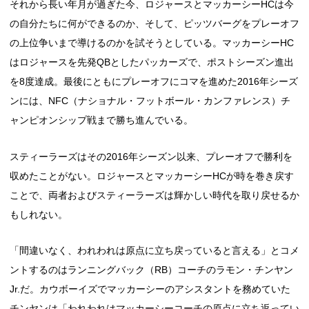
それから長い年月が過ぎた今、ロジャースとマッカーシーHCは今
の自分たちに何ができるのか、そして、ピッツバーグをプレーオフ
の上位争いまで導けるのかを試そうとしている。マッカーシーHC
はロジャースを先発QBとしたパッカーズで、ポストシーズン進出
を8度達成。最後にともにプレーオフにコマを進めた2016年シーズ
ンには、NFC（ナショナル・フットボール・カンファレンス）チ
ャンピオンシップ戦まで勝ち進んでいる。
スティーラーズはその2016年シーズン以来、プレーオフで勝利を
収めたことがない。ロジャースとマッカーシーHCが時を巻き戻す
ことで、両者およびスティーラーズは輝かしい時代を取り戻せるか
もしれない。
「間違いなく、われわれは原点に立ち戻っていると言える」とコメ
ントするのはランニングバック（RB）コーチのラモン・チンヤン
Jr.だ。カウボーイズでマッカーシーのアシスタントを務めていた
チンヤンは「われわれはマッカーシーコーチの原点に立ち返ってい