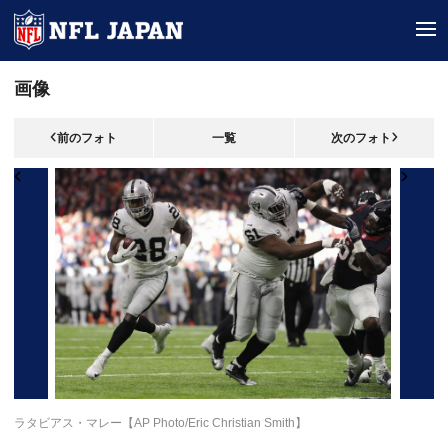
tog
画像
前のフォト
一覧
次のフォト
ラタビアス・マレー【AP Photo/Eric Christian Smith】