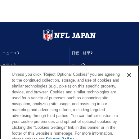
ニュース
日程・結果
コラム
テレビ
Unless you click “Reject Optional Cookies” you are agreeing
動画
画像
to the continued collection, storage, and use of cookies and
similar technologies (e.g., pixels) on this specific property,
チーム
順位表
device, and browser. Cookies and similar technologies are
used for a variety of purposes such as enhancing site
選手成績
About NFL
navigation, analyzing site usage, and assisting in our
marketing and advertising efforts, including targeted
More NFL
特集
advertising through third parties. You can further customize
your cookie preferences and opt out of optional cookies by
clicking the “Cookies Settings” link in this banner or in the
footer of this website’s homepage. For more information,
TOP
お問い合わせ
FAQ