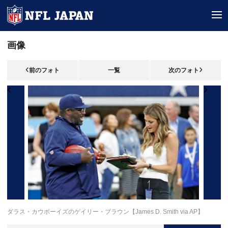
tog
画像
前のフォト
一覧
次のフォト
ダラス・カウボーイズのゲイリー・ブラウン【James D. Smith via AP】