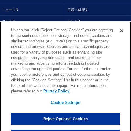
ニュース
日程・結果
コラム
テレビ
Unless you click “Reject Optional Cookies” you are agreeing
動画
画像
to the continued collection, storage, and use of cookies and
similar technologies (e.g., pixels) on this specific property,
チーム
順位表
device, and browser. Cookies and similar technologies are
used for a variety of purposes such as enhancing site
選手成績
About NFL
navigation, analyzing site usage, and assisting in our
marketing and advertising efforts, including targeted
More NFL
特集
advertising through third parties. You can further customize
your cookie preferences and opt out of optional cookies by
clicking the “Cookies Settings” link in this banner or in the
footer of this website’s homepage. For more information,
TOP
お問い合わせ
FAQ
please refer to our
Privacy Policy.
利用規約
プライバシーポリシー
プライバシー設定
RSS概要
NFL.COM
Cookie Settings
Copyright © NFL JAPAN.COM.All Rights Reserved.
Copyright © LY Corporation. All Rights Reserved.
Reject Optional Cookies
PHOTO BY AP Images / PHOTO BY Getty Images
Cookie Settings