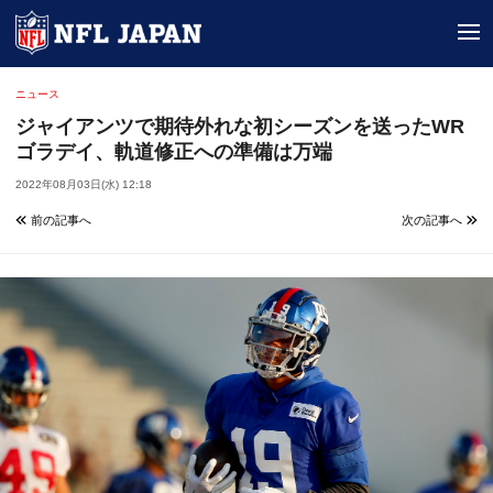
tog
ニュース
ジャイアンツで期待外れな初シーズンを送ったWR
ゴラデイ、軌道修正への準備は万端
2022年08月03日(水) 12:18
前の記事へ
次の記事へ