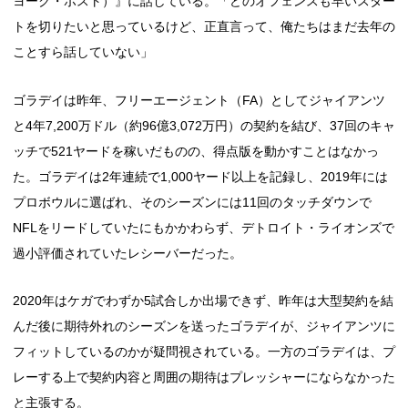
ヨーク・ポスト）』に話している。「どのオフェンスも早いスター
トを切りたいと思っているけど、正直言って、俺たちはまだ去年の
ことすら話していない」
ゴラデイは昨年、フリーエージェント（FA）としてジャイアンツ
と4年7,200万ドル（約96億3,072万円）の契約を結び、37回のキャ
ッチで521ヤードを稼いだものの、得点版を動かすことはなかっ
た。ゴラデイは2年連続で1,000ヤード以上を記録し、2019年には
プロボウルに選ばれ、そのシーズンには11回のタッチダウンで
NFLをリードしていたにもかかわらず、デトロイト・ライオンズで
過小評価されていたレシーバーだった。
2020年はケガでわずか5試合しか出場できず、昨年は大型契約を結
んだ後に期待外れのシーズンを送ったゴラデイが、ジャイアンツに
フィットしているのかが疑問視されている。一方のゴラデイは、プ
レーする上で契約内容と周囲の期待はプレッシャーにならなかった
と主張する。