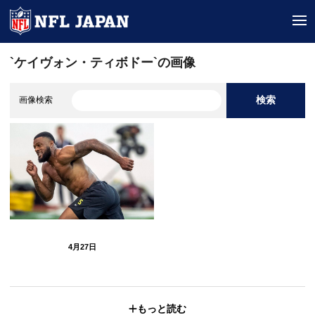
tog
`ケイヴォン・ティボドー`の画像
検索
画像検索
4月27日
もっと読む