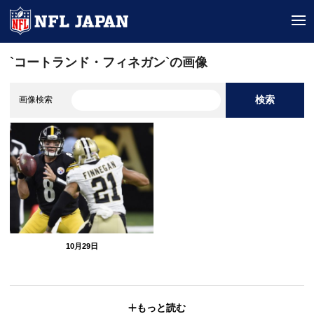
tog
`コートランド・フィネガン`の画像
検索
画像検索
10月29日
もっと読む