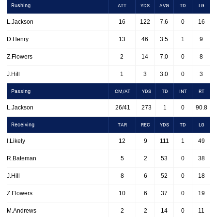
Rushing
ATT
YDS
AVG
TD
LG
L.Jackson
16
122
7.6
0
16
D.Henry
13
46
3.5
1
9
Z.Flowers
2
14
7.0
0
8
J.Hill
1
3
3.0
0
3
Passing
CM/AT
YDS
TD
INT
RT
L.Jackson
26/41
273
1
0
90.8
Receiving
TAR
REC
YDS
TD
LG
I.Likely
12
9
111
1
49
R.Bateman
5
2
53
0
38
J.Hill
8
6
52
0
18
Z.Flowers
10
6
37
0
19
M.Andrews
2
2
14
0
11