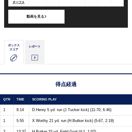
チーフス
動画を見る
ボックス
レポート
スコア
得点経過
QTR
TIME
SCORING PLAY
1
8:14
D.Henry 5 yd. run (J.Tucker kick) (11-70, 6:46)
1
5:55
X.Worthy 21 yd. run (H.Butker kick) (5-67, 2:19)
2
13:37
H.Butker 32 yd. Field Goal (4-1, 1:07)