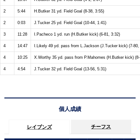
2
5:44
H.Butker 31 yd. Field Goal (8-38, 3:55)
2
0:03
J.Tucker 25 yd. Field Goal (10-44, 1:41)
3
11:28
I.Pacheco 1 yd. run (H.Butker kick) (6-81, 3:32)
4
14:47
I.Likely 49 yd. pass from L.Jackson (J.Tucker kick) (7-80,
4
10:25
X.Worthy 35 yd. pass from P.Mahomes (H.Butker kick) (8-
4
4:54
J.Tucker 32 yd. Field Goal (13-56, 5:31)
個人成績
チーフス
レイブンズ