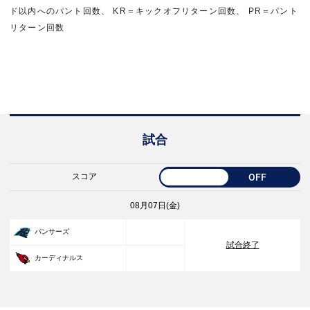
ド以内へのパント回数、 KR＝キックオフリターン回数、 PR＝パント
リターン回数
試合
スコア
OFF
08月07日(金)
33
パンサーズ
試合終了
30
カーディナルス