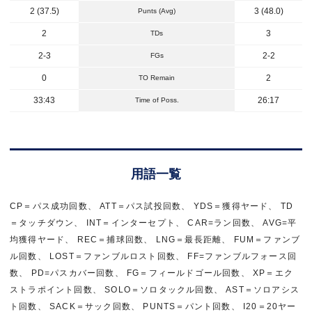
2 (37.5)
3 (48.0)
Punts (Avg)
2
3
TDs
2-3
2-2
FGs
0
2
TO Remain
33:43
26:17
Time of Poss.
用語一覧
CP＝パス成功回数、 ATT＝パス試投回数、 YDS＝獲得ヤード、 TD
＝タッチダウン、 INT＝インターセプト、 CAR=ラン回数、 AVG=平
均獲得ヤード、 REC＝捕球回数、 LNG＝最長距離、 FUM＝ファンブ
ル回数、 LOST＝ファンブルロスト回数、 FF=ファンブルフォース回
数、 PD=パスカバー回数、 FG＝フィールドゴール回数、 XP＝エク
ストラポイント回数、 SOLO＝ソロタックル回数、 AST＝ソロアシス
ト回数、 SACK＝サック回数、 PUNTS＝パント回数、 I20＝20ヤー