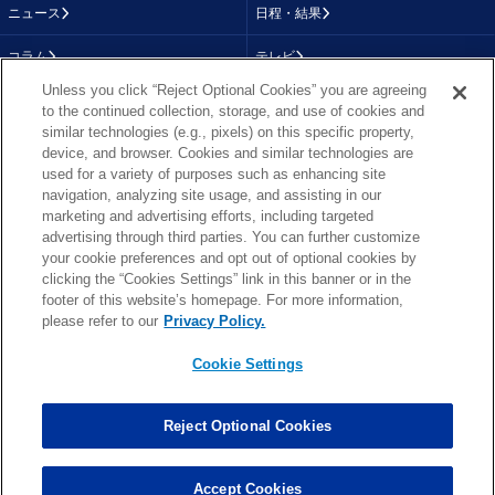
ニュース
日程・結果
コラム
テレビ
Unless you click “Reject Optional Cookies” you are agreeing
動画
画像
to the continued collection, storage, and use of cookies and
similar technologies (e.g., pixels) on this specific property,
チーム
順位表
device, and browser. Cookies and similar technologies are
used for a variety of purposes such as enhancing site
選手成績
About NFL
navigation, analyzing site usage, and assisting in our
marketing and advertising efforts, including targeted
More NFL
特集
advertising through third parties. You can further customize
your cookie preferences and opt out of optional cookies by
clicking the “Cookies Settings” link in this banner or in the
footer of this website’s homepage. For more information,
TOP
お問い合わせ
FAQ
please refer to our
Privacy Policy.
利用規約
プライバシーポリシー
プライバシー設定
RSS概要
NFL.COM
Cookie Settings
Copyright © NFL JAPAN.COM.All Rights Reserved.
Copyright © LY Corporation. All Rights Reserved.
Reject Optional Cookies
PHOTO BY AP Images / PHOTO BY Getty Images
Cookie Settings
Accept Cookies