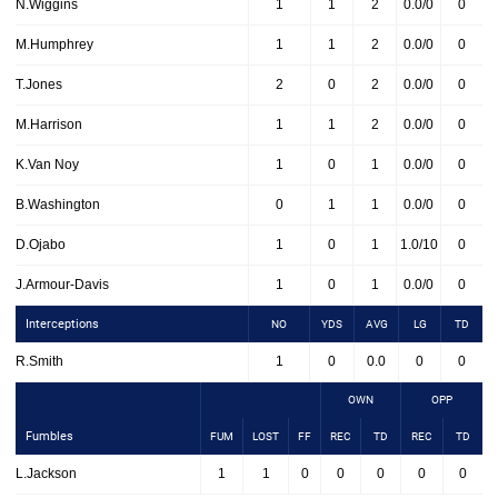
N.Wiggins
1
1
2
0.0/0
0
M.Humphrey
1
1
2
0.0/0
0
T.Jones
2
0
2
0.0/0
0
M.Harrison
1
1
2
0.0/0
0
K.Van Noy
1
0
1
0.0/0
0
B.Washington
0
1
1
0.0/0
0
D.Ojabo
1
0
1
1.0/10
0
J.Armour-Davis
1
0
1
0.0/0
0
Interceptions
NO
YDS
AVG
LG
TD
R.Smith
1
0
0.0
0
0
OWN
OPP
Fumbles
FUM
LOST
FF
REC
TD
REC
TD
L.Jackson
1
1
0
0
0
0
0