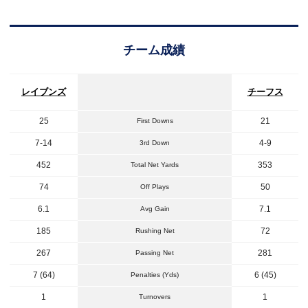
チーム成績
レイブンズ
チーフス
25
21
First Downs
7-14
4-9
3rd Down
452
353
Total Net Yards
74
50
Off Plays
6.1
7.1
Avg Gain
185
72
Rushing Net
267
281
Passing Net
7 (64)
6 (45)
Penalties (Yds)
1
1
Turnovers