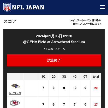
tog
スコア
レギュラーシーズン 第1週の
日程・スコア一覧に戻る
2024年09月06日 09:20
@GEHA Field at Arrowhead Stadium
＊下がホームチーム
試合終了
1Q
2Q
3Q
4Q
OT
total
7
3
0
10
0
20
レイブンズ
7
6
7
7
0
27