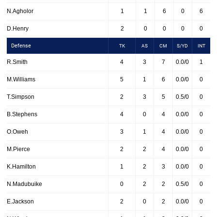
N.Agholor
1
1
6
0
6
D.Henry
2
0
0
0
0
Defense
TK
AS
CM
S/YD
INT
R.Smith
4
3
7
0.0/0
1
M.Williams
5
1
6
0.0/0
0
T.Simpson
2
3
5
0.5/0
0
B.Stephens
4
0
4
0.0/0
0
O.Oweh
3
1
4
0.0/0
0
M.Pierce
2
2
4
0.0/0
0
K.Hamilton
1
2
3
0.0/0
0
N.Madubuike
0
2
2
0.5/0
0
E.Jackson
2
0
2
0.0/0
0