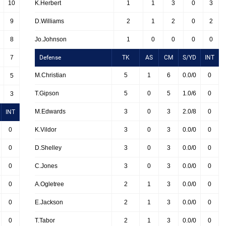
10
K.Herbert
1
1
3
0
3
9
D.Williams
2
1
2
0
2
8
Jo.Johnson
1
0
0
0
0
7
Defense
TK
AS
CM
S/YD
INT
M.Christian
5
1
6
0.0/0
0
5
T.Gipson
5
0
5
1.0/6
0
3
M.Edwards
3
0
3
2.0/8
0
INT
0
K.Vildor
3
0
3
0.0/0
0
0
D.Shelley
3
0
3
0.0/0
0
0
C.Jones
3
0
3
0.0/0
0
0
A.Ogletree
2
1
3
0.0/0
0
0
E.Jackson
2
1
3
0.0/0
0
0
T.Tabor
2
1
3
0.0/0
0