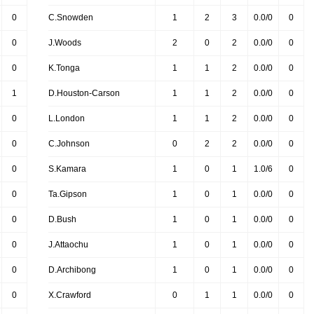
0
C.Snowden
1
2
3
0.0/0
0
0
J.Woods
2
0
2
0.0/0
0
0
K.Tonga
1
1
2
0.0/0
0
1
D.Houston-Carson
1
1
2
0.0/0
0
0
L.London
1
1
2
0.0/0
0
0
C.Johnson
0
2
2
0.0/0
0
0
S.Kamara
1
0
1
1.0/6
0
0
Ta.Gipson
1
0
1
0.0/0
0
0
D.Bush
1
0
1
0.0/0
0
0
J.Attaochu
1
0
1
0.0/0
0
0
D.Archibong
1
0
1
0.0/0
0
0
X.Crawford
0
1
1
0.0/0
0