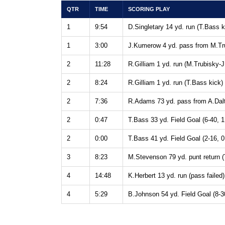
QTR
TIME
SCORING PLAY
1
9:54
D.Singletary 14 yd. run (T.Bass k
1
3:00
J.Kumerow 4 yd. pass from M.Trub
2
11:28
R.Gilliam 1 yd. run (M.Trubisky-J.
2
8:24
R.Gilliam 1 yd. run (T.Bass kick) 
2
7:36
R.Adams 73 yd. pass from A.Dalto
2
0:47
T.Bass 33 yd. Field Goal (6-40, 1
2
0:00
T.Bass 41 yd. Field Goal (2-16, 0
3
8:23
M.Stevenson 79 yd. punt return (
4
14:48
K.Herbert 13 yd. run (pass failed)
4
5:29
B.Johnson 54 yd. Field Goal (8-3