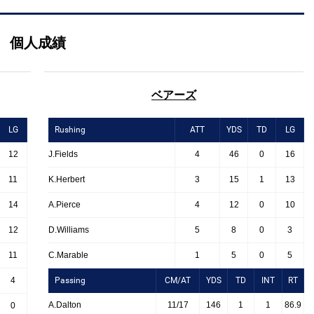
個人成績
ベアーズ
LG
Rushing
ATT
YDS
TD
LG
12
J.Fields
4
46
0
16
11
K.Herbert
3
15
1
13
14
A.Pierce
4
12
0
10
12
D.Williams
5
8
0
3
11
C.Marable
1
5
0
5
4
Passing
CM/AT
YDS
TD
INT
RT
A.Dalton
11/17
146
1
1
86.9
0