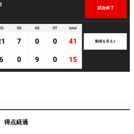
d
試合終了
2Q
3Q
4Q
OT
total
21
7
0
0
41
動画を見る
6
0
9
0
15
得点経過