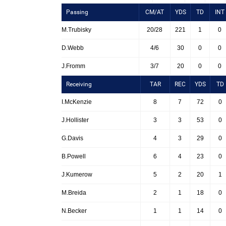
Passing
CM/AT
YDS
TD
INT
M.Trubisky
20/28
221
1
0
D.Webb
4/6
30
0
0
J.Fromm
3/7
20
0
0
Receiving
TAR
REC
YDS
TD
I.McKenzie
8
7
72
0
J.Hollister
3
3
53
0
G.Davis
4
3
29
0
B.Powell
6
4
23
0
J.Kumerow
5
2
20
1
M.Breida
2
1
18
0
N.Becker
1
1
14
0