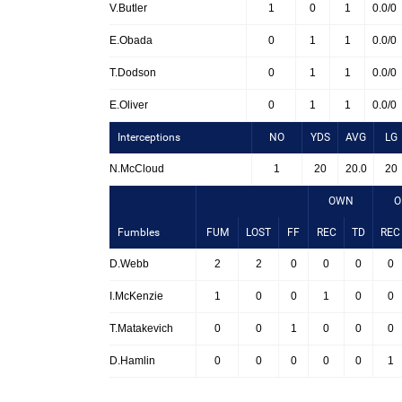
V.Butler
1
0
1
0.0/0
E.Obada
0
1
1
0.0/0
T.Dodson
0
1
1
0.0/0
E.Oliver
0
1
1
0.0/0
Interceptions
NO
YDS
AVG
LG
N.McCloud
1
20
20.0
20
OWN
O
Fumbles
FUM
LOST
FF
REC
TD
REC
D.Webb
2
2
0
0
0
0
I.McKenzie
1
0
0
1
0
0
T.Matakevich
0
0
1
0
0
0
D.Hamlin
0
0
0
0
0
1