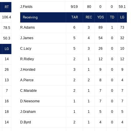
J.Fields
9/19
80
0
0
59.1
RT
106.4
Receiving
TAR
REC
YDS
TD
LG
R.Adams
6
3
89
1
73
78.5
J.James
5
4
54
0
32
50.3
C.Lacy
5
3
26
0
10
LG
14
R.Ridley
2
1
12
0
12
26
J.Horsted
3
1
9
0
9
13
A.Pierce
2
2
8
0
4
7
C.Marable
2
1
7
0
7
16
D.Newsome
1
1
7
0
7
18
J.Graham
1
1
5
0
5
14
D.Byrd
2
1
4
0
4