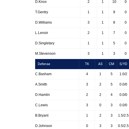
D.Knox
2
1
10
0
T.Gentry
1
1
9
0
D.Williams
3
1
8
0
L.Lenoir
2
1
7
0
D.Singletary
1
1
5
0
M.Stevenson
3
1
3
0
Defense
TK
AS
CM
S/YD
C.Basham
4
1
5
1.0/2
A.Smith
3
2
5
0.0/0
D.Hamlin
2
2
4
0.0/0
C.Lewis
3
0
3
0.0/0
B.Bryant
1
2
3
1.5/2.5
D.Johnson
0
3
3
0.5/2.5