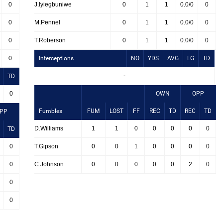
0
J.Iyiegbuniwe
0
1
1
0.0/0
0
0
M.Pennel
0
1
1
0.0/0
0
0
T.Roberson
0
1
1
0.0/0
0
0
Interceptions
NO
YDS
AVG
LG
TD
-
TD
0
OWN
OPP
Fumbles
FUM
LOST
FF
REC
TD
REC
TD
PP
D.Williams
1
1
0
0
0
0
0
TD
0
T.Gipson
0
0
1
0
0
0
0
0
C.Johnson
0
0
0
0
0
2
0
0
0