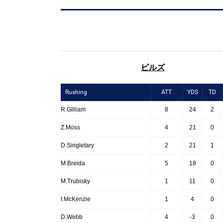
ビルズ
Rushing
ATT
YDS
TD
R.Gilliam
8
24
2
Z.Moss
4
21
0
D.Singletary
2
21
1
M.Breida
5
18
0
M.Trubisky
1
11
0
I.McKenzie
1
4
0
D.Webb
4
-3
0