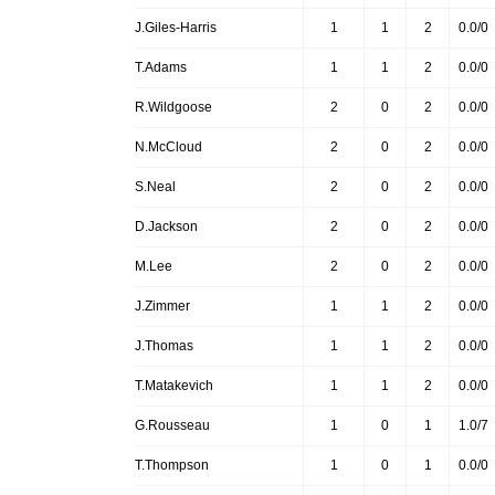
J.Giles-Harris
1
1
2
0.0/0
T.Adams
1
1
2
0.0/0
R.Wildgoose
2
0
2
0.0/0
N.McCloud
2
0
2
0.0/0
S.Neal
2
0
2
0.0/0
D.Jackson
2
0
2
0.0/0
M.Lee
2
0
2
0.0/0
J.Zimmer
1
1
2
0.0/0
J.Thomas
1
1
2
0.0/0
T.Matakevich
1
1
2
0.0/0
G.Rousseau
1
0
1
1.0/7
T.Thompson
1
0
1
0.0/0