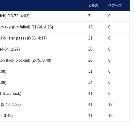
ビルズ
ベアーズ
ick) (10-72, 4:03)
7
0
isky (run failed) (11-64, 4:26)
13
0
Hollister pass) (8-53, 4:17)
21
0
(4-34, 1:27)
28
0
n (kick blocked) (2-75, 0:48)
28
6
:08)
31
6
:09)
34
6
T.Bass kick)
41
6
 (3-43, 1:36)
41
12
0, 3:43)
41
15