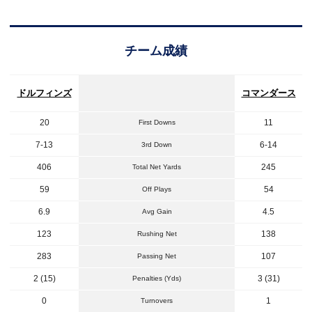
チーム成績
ドルフィンズ
コマンダース
20
11
First Downs
7-13
6-14
3rd Down
406
245
Total Net Yards
59
54
Off Plays
6.9
4.5
Avg Gain
123
138
Rushing Net
283
107
Passing Net
2 (15)
3 (31)
Penalties (Yds)
0
1
Turnovers