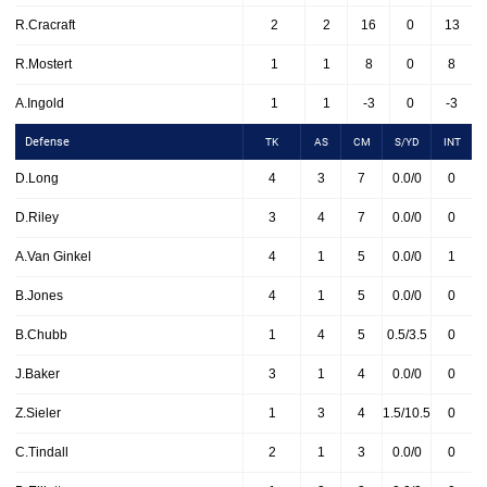
R.Cracraft
2
2
16
0
13
R.Mostert
1
1
8
0
8
A.Ingold
1
1
-3
0
-3
Defense
TK
AS
CM
S/YD
INT
D.Long
4
3
7
0.0/0
0
D.Riley
3
4
7
0.0/0
0
A.Van Ginkel
4
1
5
0.0/0
1
B.Jones
4
1
5
0.0/0
0
B.Chubb
1
4
5
0.5/3.5
0
J.Baker
3
1
4
0.0/0
0
Z.Sieler
1
3
4
1.5/10.5
0
C.Tindall
2
1
3
0.0/0
0