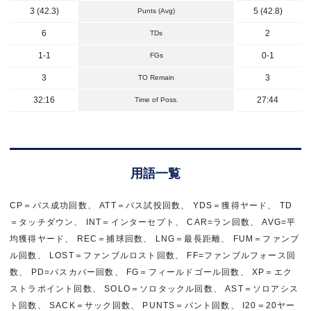
3 (42.3)
5 (42.8)
Punts (Avg)
6
2
TDs
1-1
0-1
FGs
3
3
TO Remain
32:16
27:44
Time of Poss.
用語一覧
CP＝パス成功回数、 ATT＝パス試投回数、 YDS＝獲得ヤード、 TD
＝タッチダウン、 INT＝インターセプト、 CAR=ラン回数、 AVG=平
均獲得ヤード、 REC＝捕球回数、 LNG＝最長距離、 FUM＝ファンブ
ル回数、 LOST＝ファンブルロスト回数、 FF=ファンブルフォース回
数、 PD=パスカバー回数、 FG＝フィールドゴール回数、 XP＝エク
ストラポイント回数、 SOLO＝ソロタックル回数、 AST＝ソロアシス
ト回数、 SACK＝サック回数、 PUNTS＝パント回数、 I20＝20ヤー