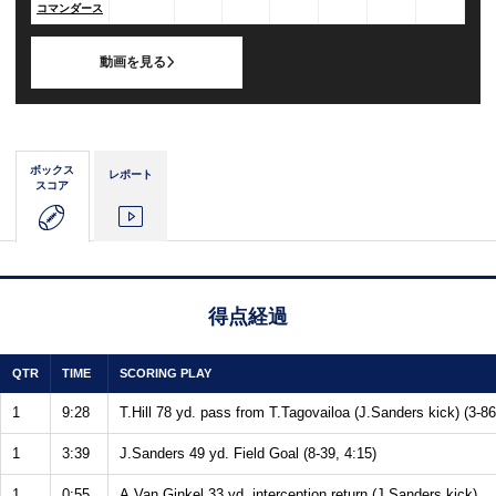
コマンダース
動画を見る
ボックス
レポート
スコア
得点経過
QTR
TIME
SCORING PLAY
1
9:28
T.Hill 78 yd. pass from T.Tagovailoa (J.Sanders kick) (3-86
1
3:39
J.Sanders 49 yd. Field Goal (8-39, 4:15)
1
0:55
A.Van Ginkel 33 yd. interception return (J.Sanders kick)