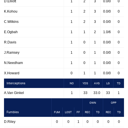
D.Elliott
1
2
3
0.0/0
0
K.Kohou
1
2
3
0.0/0
0
C.Wilkins
1
2
3
0.0/0
0
E.Ogbah
1
1
2
1.0/6
0
R.Davis
1
0
1
0.0/0
0
J.Ramsey
1
0
1
0.0/0
0
N.Needham
1
0
1
0.0/0
0
X.Howard
0
1
1
0.0/0
0
Interceptions
NO
YDS
AVG
LG
TD
A.Van Ginkel
1
33
33.0
33
1
OWN
OPP
Fumbles
FUM
LOST
FF
REC
TD
REC
TD
D.Riley
0
0
1
0
0
0
0