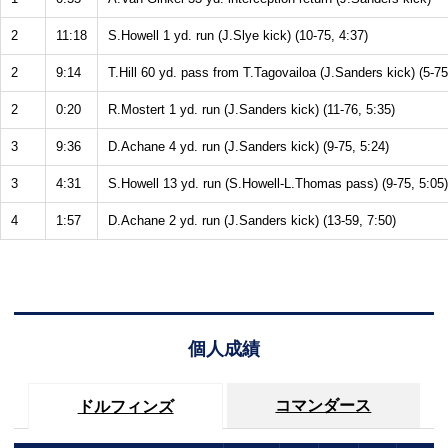
2
11:18
S.Howell 1 yd. run (J.Slye kick) (10-75, 4:37)
2
9:14
T.Hill 60 yd. pass from T.Tagovailoa (J.Sanders kick) (5-75
2
0:20
R.Mostert 1 yd. run (J.Sanders kick) (11-76, 5:35)
3
9:36
D.Achane 4 yd. run (J.Sanders kick) (9-75, 5:24)
3
4:31
S.Howell 13 yd. run (S.Howell-L.Thomas pass) (9-75, 5:05)
4
1:57
D.Achane 2 yd. run (J.Sanders kick) (13-59, 7:50)
個人成績
コマンダース
ドルフィンズ