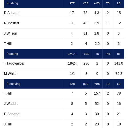
Rushing
ATT
YDS
AVG
TD
LG
D.Achane
17
73
4.3
2
15
R.Mostert
11
43
3.9
1
12
J.Wilson
4
11
2.8
0
6
T.Hill
2
-4
-2.0
0
6
Passing
CM/AT
YDS
TD
INT
RT
T.Tagovailoa
18/24
280
2
0
141.0
M.White
1/1
3
0
0
79.2
Receiving
TAR
REC
YDS
TD
LG
T.Hill
7
5
157
2
78
J.Waddle
8
5
52
0
16
D.Achane
4
3
30
0
21
J.Hill
2
2
23
0
18