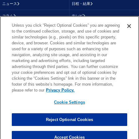
ニュース
日程・結果
コラム
テレビ
Unless you click “Reject Optional Cookies” you are agreeing
動画
画像
to the continued collection, storage, and use of cookies and
similar technologies (e.g., pixels) on this specific property,
チーム
順位表
device, and browser. Cookies and similar technologies are
used for a variety of purposes such as enhancing site
選手成績
About NFL
navigation, analyzing site usage, and assisting in our
marketing and advertising efforts, including targeted
More NFL
特集
advertising through third parties. You can further customize
your cookie preferences and opt out of optional cookies by
clicking the “Cookies Settings” link in this banner or in the
footer of this website’s homepage. For more information,
TOP
お問い合わせ
FAQ
please refer to our
Privacy Policy.
利用規約
プライバシーポリシー
プライバシー設定
RSS概要
NFL.COM
Cookie Settings
Copyright © NFL JAPAN.COM.All Rights Reserved.
Copyright © LY Corporation. All Rights Reserved.
Reject Optional Cookies
PHOTO BY AP Images / PHOTO BY Getty Images
Cookie Settings
Accept Cookies