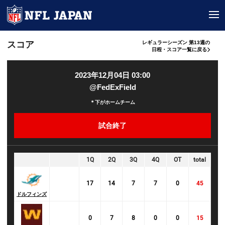
tog
スコア
レギュラーシーズン 第13週の
日程・スコア一覧に戻る
2023年12月04日 03:00
@FedExField
＊下がホームチーム
試合終了
1Q
2Q
3Q
4Q
OT
total
17
14
7
7
0
45
ドルフィンズ
0
7
8
0
0
15