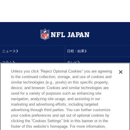
ニュース
日程・結果
コラム
テレビ
Unless you click “Reject Optional Cookies” you are agreeing
動画
画像
to the continued collection, storage, and use of cookies and
similar technologies (e.g., pixels) on this specific property,
チーム
順位表
device, and browser. Cookies and similar technologies are
used for a variety of purposes such as enhancing site
選手成績
About NFL
navigation, analyzing site usage, and assisting in our
marketing and advertising efforts, including targeted
More NFL
特集
advertising through third parties. You can further customize
your cookie preferences and opt out of optional cookies by
clicking the “Cookies Settings” link in this banner or in the
footer of this website’s homepage. For more information,
TOP
お問い合わせ
FAQ