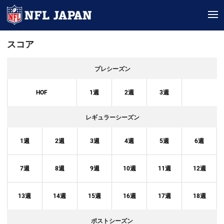
tog
スコア
プレシーズン
HOF
1
週
2
週
3
週
レギュラーシーズン
1
週
2
週
3
週
4
週
5
週
6
週
7
週
8
週
9
週
10
週
11
週
12
週
13
週
14
週
15
週
16
週
17
週
18
週
ポストシーズン