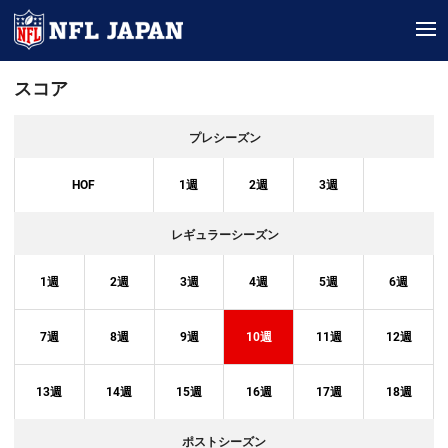
tog
スコア
プレシーズン
HOF
1
週
2
週
3
週
レギュラーシーズン
1
週
2
週
3
週
4
週
5
週
6
週
7
週
8
週
9
週
10
週
11
週
12
週
13
週
14
週
15
週
16
週
17
週
18
週
ポストシーズン