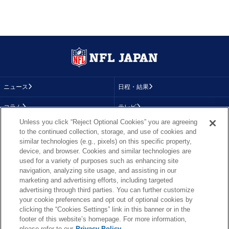
ニュース
日程・結果
コラム
テレビ
Unless you click “Reject Optional Cookies” you are agreeing
動画
画像
to the continued collection, storage, and use of cookies and
similar technologies (e.g., pixels) on this specific property,
チーム
順位表
device, and browser. Cookies and similar technologies are
used for a variety of purposes such as enhancing site
選手成績
About NFL
navigation, analyzing site usage, and assisting in our
marketing and advertising efforts, including targeted
More NFL
特集
advertising through third parties. You can further customize
your cookie preferences and opt out of optional cookies by
clicking the “Cookies Settings” link in this banner or in the
footer of this website’s homepage. For more information,
TOP
お問い合わせ
FAQ
please refer to our
Privacy Policy.