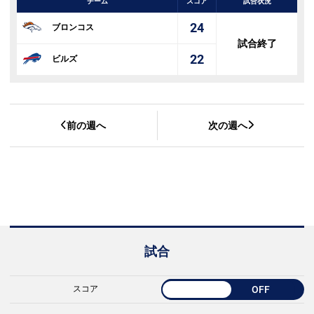
チーム
スコア
試合状況
24
ブロンコス
試合終了
22
ビルズ
前の週へ
次の週へ
試合
スコア
OFF