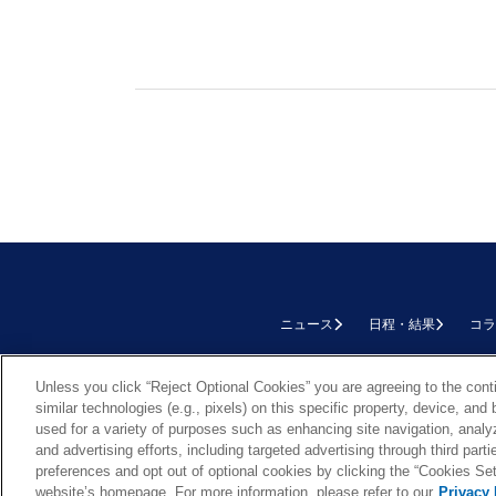
ニュース
日程・結果
コラ
TOP
Unless you click “Reject Optional Cookies” you are agreeing to the cont
similar technologies (e.g., pixels) on this specific property, device, an
used for a variety of purposes such as enhancing site navigation, analy
and advertising efforts, including targeted advertising through third par
preferences and opt out of optional cookies by clicking the “Cookies Setti
Cookie Settings
website’s homepage. For more information, please refer to our
Privacy 