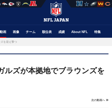
動画
画像
チーム
順位表
成績
About NFL
特集
ンズを迎え撃つ
ベンガルズが本拠地でブラウンズを
次の動画へ