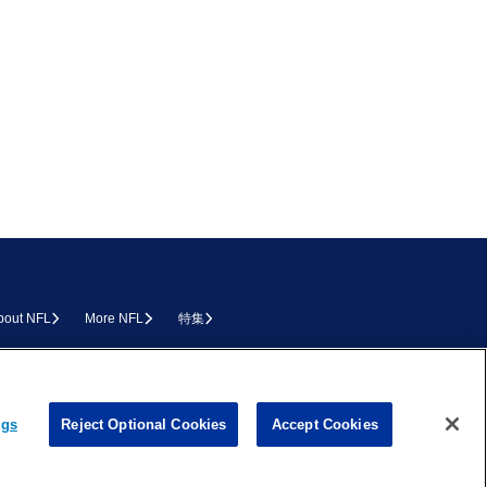
bout NFL
More NFL
特集
L.COM
ngs
Reject Optional Cookies
Accept Cookies