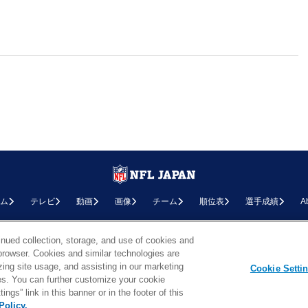
ム
テレビ
動画
画像
チーム
順位表
選手成績
A
お問い合わせ
FAQ
利用規約
プライバシーポリシー
プライバシー設定
RSS概要
NF
inued collection, storage, and use of cookies and
d browser. Cookies and similar technologies are
Copyright © NFL JAPAN.COM.All Rights Reserved.
zing site usage, and assisting in our marketing
Copyright © LY Corporation. All Rights Reserved.
Cookie Setti
PHOTO BY AP Images / PHOTO BY Getty Images
ties. You can further customize your cookie
ngs” link in this banner or in the footer of this
Policy.