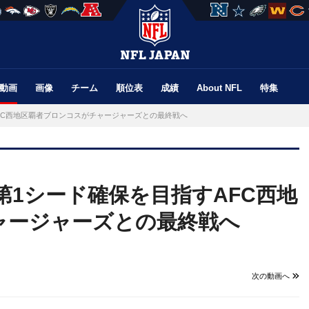
動画
画像
チーム
順位表
成績
About NFL
特集
すAFC西地区覇者ブロンコスがチャージャーズとの最終戦へ
FC第1シード確保を目指すAFC西地
ャージャーズとの最終戦へ
次の動画へ