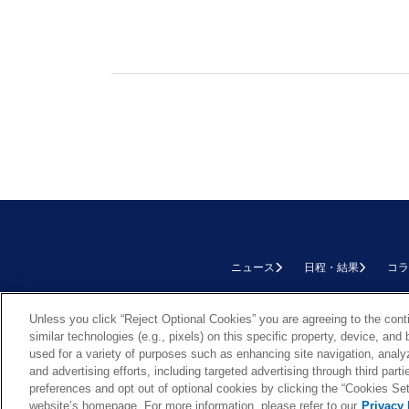
ニュース
日程・結果
コラ
TOP
Unless you click “Reject Optional Cookies” you are agreeing to the cont
similar technologies (e.g., pixels) on this specific property, device, an
used for a variety of purposes such as enhancing site navigation, analy
and advertising efforts, including targeted advertising through third par
preferences and opt out of optional cookies by clicking the “Cookies Setti
Cookie Settings
website’s homepage. For more information, please refer to our
Privacy 