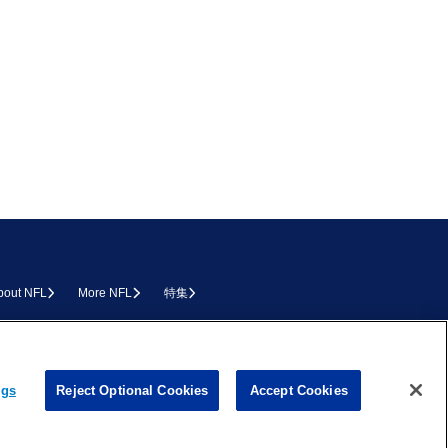
bout NFL
More NFL
特集
L.COM
ngs
Reject Optional Cookies
Accept Cookies