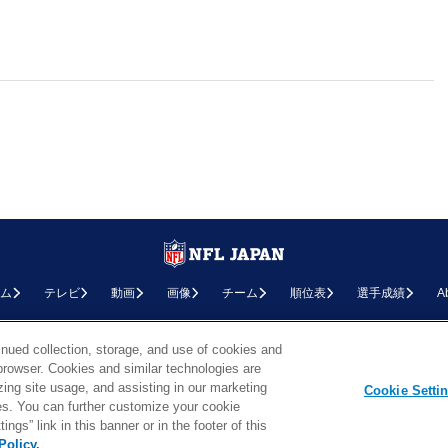
ム
テレビ
動画
画像
チーム
順位表
選手成績
A
お問い合わせ
FAQ
利用規約
プライバシーポリシー
プライバシー設定
RSS概要
NF
inued collection, storage, and use of cookies and
d browser. Cookies and similar technologies are
Copyright © NFL JAPAN.COM.All Rights Reserved.
zing site usage, and assisting in our marketing
Copyright © LY Corporation. All Rights Reserved.
Cookie Setti
PHOTO BY AP Images / PHOTO BY Getty Images
ties. You can further customize your cookie
ngs” link in this banner or in the footer of this
Policy.