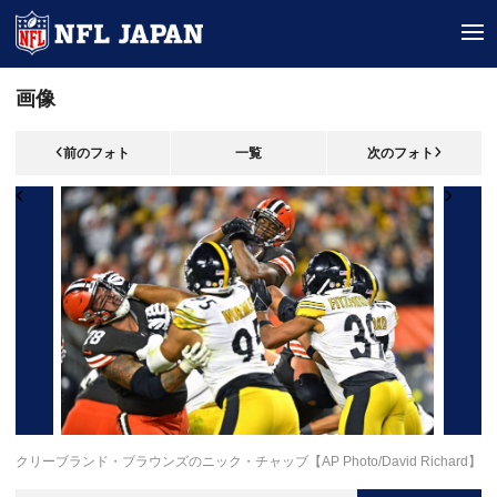
tog
画像
前のフォト
一覧
次のフォト
クリーブランド・ブラウンズのニック・チャッブ【AP Photo/David Richard】