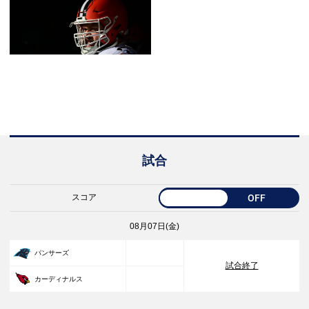
試合
スコア
OFF
08月07日(金)
33
パンサーズ
試合終了
30
カーディナルス