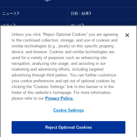
ニュース
日程・結果
コラム
テレビ
Unless you click “Reject Optional Cookies” you are agreeing
動画
画像
to the continued collection, storage, and use of cookies and
similar technologies (e.g., pixels) on this specific property,
チーム
順位表
device, and browser. Cookies and similar technologies are
used for a variety of purposes such as enhancing site
選手成績
About NFL
navigation, analyzing site usage, and assisting in our
marketing and advertising efforts, including targeted
More NFL
特集
advertising through third parties. You can further customize
your cookie preferences and opt out of optional cookies by
clicking the “Cookies Settings” link in this banner or in the
footer of this website’s homepage. For more information,
TOP
お問い合わせ
FAQ
please refer to our
Privacy Policy.
利用規約
プライバシーポリシー
プライバシー設定
RSS概要
NFL.COM
Cookie Settings
Copyright © NFL JAPAN.COM.All Rights Reserved.
Copyright © LY Corporation. All Rights Reserved.
Reject Optional Cookies
PHOTO BY AP Images / PHOTO BY Getty Images
Cookie Settings