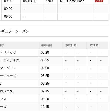
09:00
08/16(日)
09:00
NFL Game Pass
09:00
-
-
-
-
09:00
-
-
-
-
レギュラーシーズン
相手
開始時間
放映日時
放送局
トリオッツ
09:20
-
-
-
-
ーディナルス
05:25
-
-
-
-
マンダース
02:00
-
-
-
-
ージャーズ
05:25
-
-
-
-
s
05:25
-
-
-
-
ロンコス
09:15
-
-
-
-
フス
09:20
-
-
-
-
ーズ
10:15
-
-
-
-