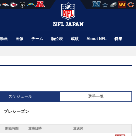
動画
画像
チーム
順位表
成績
About NFL
特集
スケジュール
選手一覧
プレシーズン
開始時間
放映日時
放送局