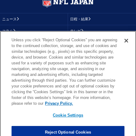
ニュース
日程・結果
コラム
テレビ
Unless you click “Reject Optional Cookies” you are agreeing
動画
画像
to the continued collection, storage, and use of cookies and
similar technologies (e.g., pixels) on this specific property,
チーム
順位表
device, and browser. Cookies and similar technologies are
used for a variety of purposes such as enhancing site
選手成績
About NFL
navigation, analyzing site usage, and assisting in our
marketing and advertising efforts, including targeted
More NFL
特集
advertising through third parties. You can further customize
your cookie preferences and opt out of optional cookies by
clicking the “Cookies Settings” link in this banner or in the
footer of this website’s homepage. For more information,
TOP
お問い合わせ
FAQ
please refer to our
Privacy Policy.
利用規約
プライバシーポリシー
プライバシー設定
RSS概要
NFL.COM
Cookie Settings
Copyright © NFL JAPAN.COM.All Rights Reserved.
Copyright © LY Corporation. All Rights Reserved.
Reject Optional Cookies
PHOTO BY AP Images / PHOTO BY Getty Images