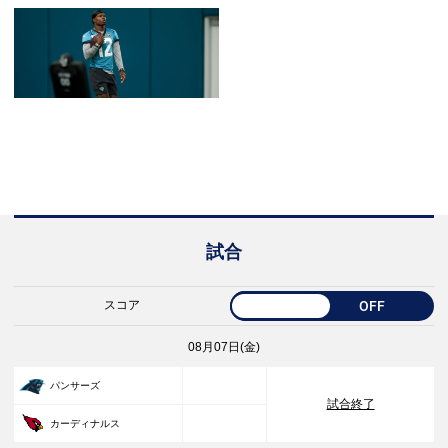
試合
スコア
OFF
08月07日(金)
33
パンサーズ
試合終了
30
カーディナルス