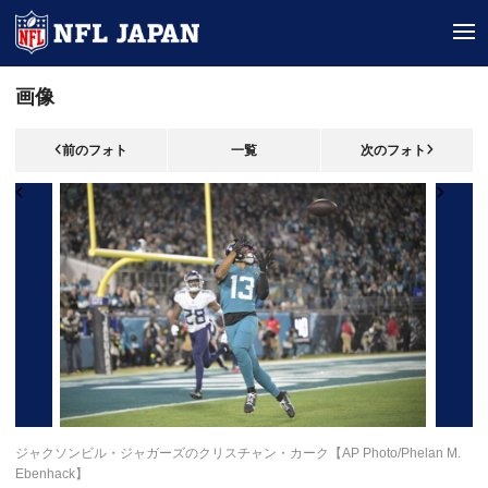
tog
画像
前のフォト
一覧
次のフォト
ジャクソンビル・ジャガーズのクリスチャン・カーク【AP Photo/Phelan M.
Ebenhack】