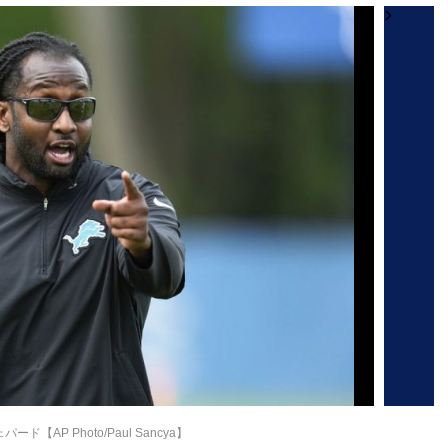
ド【AP Photo/Paul Sancya】