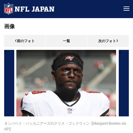
tog
画像
前のフォト
一覧
次のフォト
タンパベイ・バッカニアーズのクリス・ゴッドウィン【Margaret Bowles via
AP】