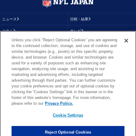
ニュース
日程・結果
コラム
テレビ
Unless you click “Reject Optional Cookies” you are agreeing
動画
画像
to the continued collection, storage, and use of cookies and
similar technologies (e.g., pixels) on this specific property,
チーム
順位表
device, and browser. Cookies and similar technologies are
used for a variety of purposes such as enhancing site
選手成績
About NFL
navigation, analyzing site usage, and assisting in our
marketing and advertising efforts, including targeted
More NFL
特集
advertising through third parties. You can further customize
your cookie preferences and opt out of optional cookies by
clicking the “Cookies Settings” link in this banner or in the
footer of this website’s homepage. For more information,
TOP
お問い合わせ
FAQ
please refer to our
Privacy Policy.
利用規約
プライバシーポリシー
プライバシー設定
RSS概要
NFL.COM
Cookie Settings
Copyright © NFL JAPAN.COM.All Rights Reserved.
Copyright © LY Corporation. All Rights Reserved.
Reject Optional Cookies
PHOTO BY AP Images / PHOTO BY Getty Images